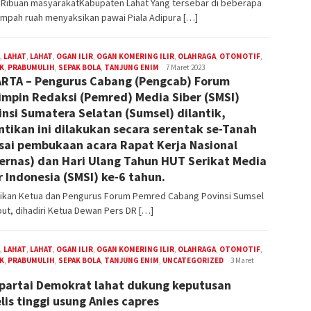
, Ribuan masyarakatKabupaten Lahat Yang tersebar di beberapa
tumpah ruah menyaksikan pawai Piala Adipura […]
,
LAHAT
,
LAHAT
,
OGAN ILIR
,
OGAN KOMERING ILIR
,
OLAHRAGA
,
OTOMOTIF
,
K
,
PRABUMULIH
,
SEPAK BOLA
,
TANJUNG ENIM
admin
7 Maret 2023
RTA – Pengurus Cabang (Pengcab) Forum
mpin Redaksi (Pemred) Media Siber (SMSI)
insi Sumatera Selatan (Sumsel) dilantik,
ntikan ini dilakukan secara serentak se-Tanah
usai pembukaan acara Rapat Kerja Nasional
ernas) dan Hari Ulang Tahun HUT Serikat Media
r Indonesia (SMSI) ke-6 tahun.
tikan Ketua dan Pengurus Forum Pemred Cabang Povinsi Sumsel
ut, dihadiri Ketua Dewan Pers DR […]
,
LAHAT
,
LAHAT
,
OGAN ILIR
,
OGAN KOMERING ILIR
,
OLAHRAGA
,
OTOMOTIF
,
K
,
PRABUMULIH
,
SEPAK BOLA
,
TANJUNG ENIM
,
UNCATEGORIZED
admin
3 Maret
partai Demokrat lahat dukung keputusan
lis tinggi usung Anies capres