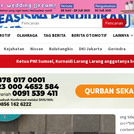
Pencarian
MOTIF
OLAHRAGA
TAG BERITA
BERITA OTOMOTIF
LAINNYA
Kejahatan
Nissan
Bulutangkis
DKI Jakarta
Gerindra
 PWI Sumsel, Kurnaidi Larang Larang anggotanya bergabung di 
img tit
src="ht
content