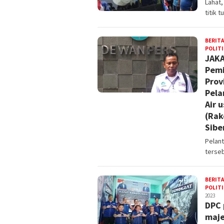
Lahat
titik 
BERITA
POLITI
JAKA
Pemi
Prov
Pela
Air 
(Rak
Sibe
Pelan
terseb
BERITA
POLITI
2023
DPC 
maje