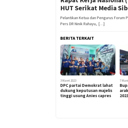
HUT Serikat Media Sib
Pelantikan Ketua dan Pengurus Forum P
Pers DR Ninik Rahayu, […]
BERITA TERKAIT
3 Maret 2023
7 Mare
DPC partai Demokrat lahat
Bupa
dukung keputusan majelis
arak
tinggi usung Anies capres
202