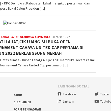
 | – DPC Demokrat Kabupaten Lahat mengikuti pertemuan dan
pers Bakal Calon Presiden […]
,
LAHAT
,
LAHAT
,
OLAHRAGA
,
SEPAK BOLA
admin
4 Februari 2022
TI LAHAT,CIK UJANG.SH BUKA OPEN
RNAMENT CAHAYA UNITED CAP PERTAMA DI
UN 2022 BERLANGSUNG MERIAH
Lintas sumsel- Bupati Lahat,Cik Ujang.SH membuka secara resmi
Tournament Cahaya United Cup pertama di […]
JARINGAN SOCIAL
Facebook
Twitter
KARIR
Linkedin
Youtub
DISCLAIMER
FORM PENGADUAN