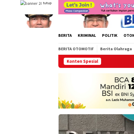
Loncat
tutup
ke
konten
BERITA
KRIMINAL
POLITIK
OTO
BERITA OTOMOTIF
Berita Olahraga
Konten Spesial
Ketua