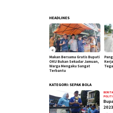
HEADLINES
«
ua PWI Sumsel, Kurnaidi
Makan Bersama Gratis Bupati
Pang
ang Larang anggotanya
OKU Bukan Sekadar Jamuan,
Kerj
gabung di Ormas, LSM,
Warga Mengaku Sangat
Tega
rum
Terbantu
KATEGORI:
SEPAK BOLA
BERITA
POLITI
Bupa
2023