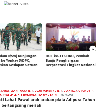
»
dam II/Swj Kunjungan
HUT ke-116 OKU, Pemkab
Pering
a ke Yonkav 5/DPC,
Banjir Penghargaan
Stan 
skan Kesiapan Satuan
Berprestasi Tingkat Nasional
Pamera
Taman 
,
LAHAT
,
LAHAT
,
OGAN ILIR
,
OGAN KOMERING ILIR
,
OLAHRAGA
,
OTOMOTIF
,
K
,
PRABUMULIH
,
SEPAK BOLA
,
TANJUNG ENIM
admin
7 Maret 2023
ti Lahat Pawai arak arakan piala Adipura Tahun
 berlangsung meriah