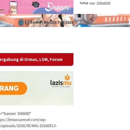
tutup
KAMIS, 6 AGUSTUS 2026
Ormas, LSM, Forum
Makan Bersama Gratis Bupati OKU Buk
le="banner 300600"
tps://lintassumsel.com/wp-
/uploads/2026/05/IMG-20260513-