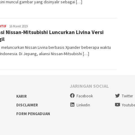
kini muncul gambar yang disinyalir sebagai […]
TIF
admin
16 Maret 2019
nsi Nissan-Mitsubishi Luncurkan Livina Versi
il
n meluncurkan Nissan Livina berbasis Xpander beberapa waktu
i Indonesia. Di Jepang, aliansi Nissan-Mitsubishi […]
JARINGAN SOCIAL
Facebook
Twitter
KARIR
Linkedin
Youtub
DISCLAIMER
FORM PENGADUAN