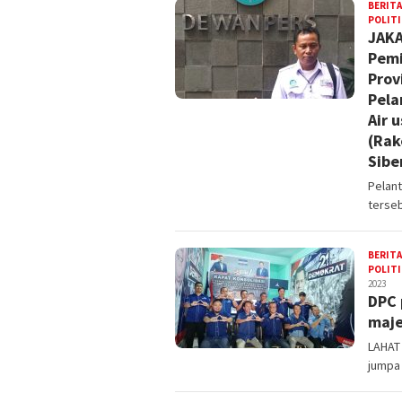
BERITA
POLITI
JAKA
Pemi
Prov
Pela
Air 
(Rak
Sibe
Pelan
terseb
BERITA
POLITI
2023
DPC 
maje
LAHAT
jumpa 