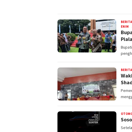
BERITA
ENIM
a
Bupa
Pial
Bupat
pengh
BERITA
Waki
Sha
Pemeri
mengge
OTOMO
Soso
Setel