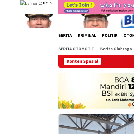
Loncat
tutup
ke
konten
BERITA
KRIMINAL
POLITIK
OTO
BERITA OTOMOTIF
Berita Olahraga
Konten Spesial
Kini H