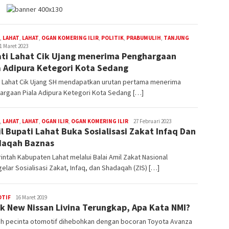
,
LAHAT
,
LAHAT
,
OGAN KOMERING ILIR
,
POLITIK
,
PRABUMULIH
,
TANJUNG
dmin
1 Maret 2023
ti Lahat Cik Ujang menerima Penghargaan
a Adipura Ketegori Kota Sedang
i Lahat Cik Ujang SH mendapatkan urutan pertama menerima
argaan Piala Adipura Ketegori Kota Sedang […]
,
LAHAT
,
LAHAT
,
OGAN ILIR
,
OGAN KOMERING ILIR
admin
27 Februari 2023
l Bupati Lahat Buka Sosialisasi Zakat Infaq Dan
daqah Baznas
ntah Kabupaten Lahat melalui Balai Amil Zakat Nasional
lar Sosialisasi Zakat, Infaq, dan Shadaqah (ZIS) […]
TIF
admin
16 Maret 2019
k New Nissan Livina Terungkap, Apa Kata NMI?
ah pecinta otomotif dihebohkan dengan bocoran Toyota Avanza