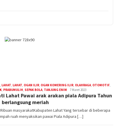
,
LAHAT
,
LAHAT
,
OGAN ILIR
,
OGAN KOMERING ILIR
,
OLAHRAGA
,
OTOMOTIF
,
K
,
PRABUMULIH
,
SEPAK BOLA
,
TANJUNG ENIM
admin
7 Maret 2023
ti Lahat Pawai arak arakan piala Adipura Tahun
 berlangsung meriah
, Ribuan masyarakatKabupaten Lahat Yang tersebar di beberapa
tumpah ruah menyaksikan pawai Piala Adipura […]