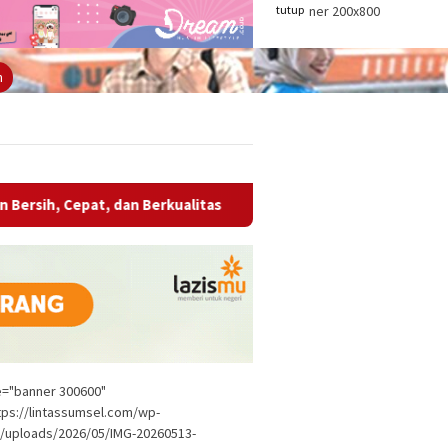
tutup
n
at, dan Berkualitas
Wabup OKU Ajak Seluruh OPD Bersine
le="banner 300600"
tps://lintassumsel.com/wp-
/uploads/2026/05/IMG-20260513-