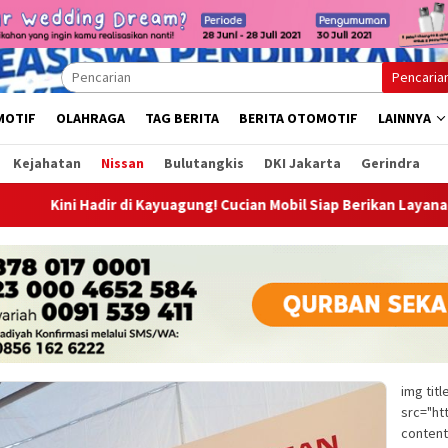
Pencaria
MOTIF
OLAHRAGA
TAG BERITA
BERITA OTOMOTIF
LAINNYA
Kejahatan
Nissan
Bulutangkis
DKI Jakarta
Gerindra
adir di Kayuagung! Cucian Mobil Siap Berikan Layanan Bersih, Cep
img tit
src="ht
content