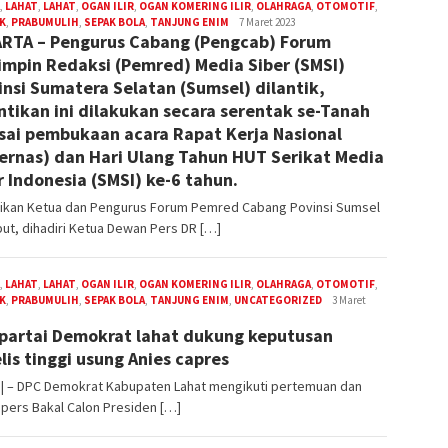
,
LAHAT
,
LAHAT
,
OGAN ILIR
,
OGAN KOMERING ILIR
,
OLAHRAGA
,
OTOMOTIF
,
K
,
PRABUMULIH
,
SEPAK BOLA
,
TANJUNG ENIM
admin
7 Maret 2023
RTA – Pengurus Cabang (Pengcab) Forum
mpin Redaksi (Pemred) Media Siber (SMSI)
insi Sumatera Selatan (Sumsel) dilantik,
ntikan ini dilakukan secara serentak se-Tanah
usai pembukaan acara Rapat Kerja Nasional
ernas) dan Hari Ulang Tahun HUT Serikat Media
r Indonesia (SMSI) ke-6 tahun.
tikan Ketua dan Pengurus Forum Pemred Cabang Povinsi Sumsel
ut, dihadiri Ketua Dewan Pers DR […]
,
LAHAT
,
LAHAT
,
OGAN ILIR
,
OGAN KOMERING ILIR
,
OLAHRAGA
,
OTOMOTIF
,
K
,
PRABUMULIH
,
SEPAK BOLA
,
TANJUNG ENIM
,
UNCATEGORIZED
admin
3 Maret
partai Demokrat lahat dukung keputusan
lis tinggi usung Anies capres
 | – DPC Demokrat Kabupaten Lahat mengikuti pertemuan dan
pers Bakal Calon Presiden […]