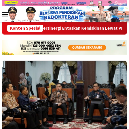
Loncat
ke
Menu
konten
Mobile
 Seluruh OPD Bersinergi Entaskan Kemiskinan Lewat Program 3 
Konten Spesial