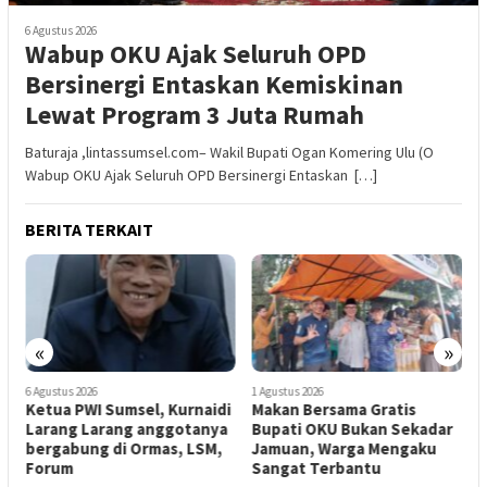
6 Agustus 2026
Wabup OKU Ajak Seluruh OPD
Bersinergi Entaskan Kemiskinan
Lewat Program 3 Juta Rumah
Baturaja ,lintassumsel.com– Wakil Bupati Ogan Komering Ulu (O
Wabup OKU Ajak Seluruh OPD Bersinergi Entaskan […]
BERITA TERKAIT
«
»
6 Agustus 2026
1 Agustus 2026
3
Ketua PWI Sumsel, Kurnaidi
Makan Bersama Gratis
P
Larang Larang anggotanya
Bupati OKU Bukan Sekadar
K
bergabung di Ormas, LSM,
Jamuan, Warga Mengaku
T
Forum
Sangat Terbantu