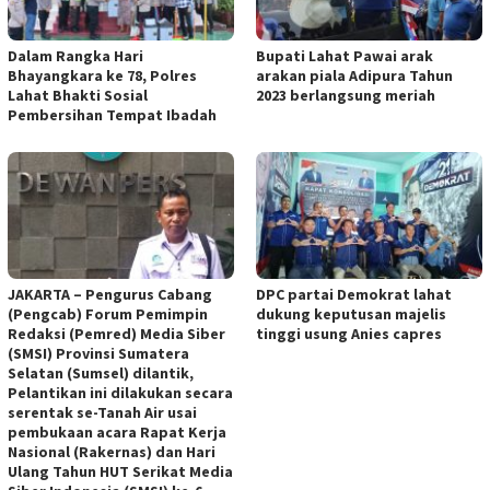
Dalam Rangka Hari
Bupati Lahat Pawai arak
Bhayangkara ke 78, Polres
arakan piala Adipura Tahun
Lahat Bhakti Sosial
2023 berlangsung meriah
Pembersihan Tempat Ibadah
JAKARTA – Pengurus Cabang
DPC partai Demokrat lahat
(Pengcab) Forum Pemimpin
dukung keputusan majelis
Redaksi (Pemred) Media Siber
tinggi usung Anies capres
(SMSI) Provinsi Sumatera
Selatan (Sumsel) dilantik,
Pelantikan ini dilakukan secara
serentak se-Tanah Air usai
pembukaan acara Rapat Kerja
Nasional (Rakernas) dan Hari
Ulang Tahun HUT Serikat Media