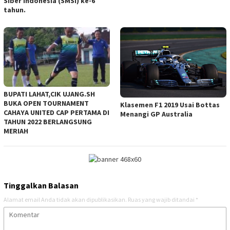
Siber Indonesia (SMSI) ke-6
tahun.
BUPATI LAHAT,CIK UJANG.SH
BUKA OPEN TOURNAMENT
Klasemen F1 2019 Usai Bottas
CAHAYA UNITED CAP PERTAMA DI
Menangi GP Australia
TAHUN 2022 BERLANGSUNG
MERIAH
Tinggalkan Balasan
Alamat email Anda tidak akan dipublikasikan.
Ruas yang wajib ditandai
*