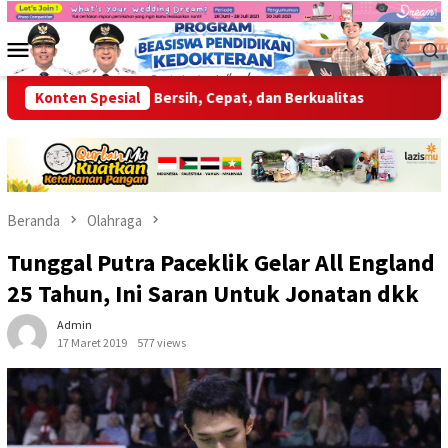
Loncat
ke
Menu
konten
Mobile
rikan Layanan Bersih, Cepat, dan Berkualitas
Konten Spesial
Wabup OKU A
Beranda
Olahraga
Tunggal Putra Paceklik Gelar All England
25 Tahun, Ini Saran Untuk Jonatan dkk
Admin
17 Maret 2019
577 views