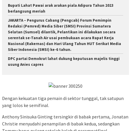
Bupati Lahat Pawai arak arakan piala Adipura Tahun 2023
berlangsung meriah
JAKARTA – Pengurus Cabang (Pengcab) Forum Pemimpin
Redaksi (Pemred) Media Siber (SMSI) Provinsi Sumatera
Selatan (Sumsel) dilantik, Pelantikan ini dilakukan secara
serentak se-Tanah Air usai pembukaan acara Rapat Kerja
Nasional (Rakernas) dan Hari Ulang Tahun HUT Serikat Media
Siber Indonesia (SMSI) ke-6 tahun.
DPC partai Demokrat lahat dukung keputusan majelis tinggi
usung Anies capres
Dengan kekuatan tiga pemain di sektor tunggal, tak satupun
yang lolos ke semifinal.
Anthony Sinisuka Ginting tersingkir di babak pertama, Jonatan
Christie menyudahi penampilan di babak kedua, sedangkan
Tommy harus pulang setelah kalah di perempatfinal.