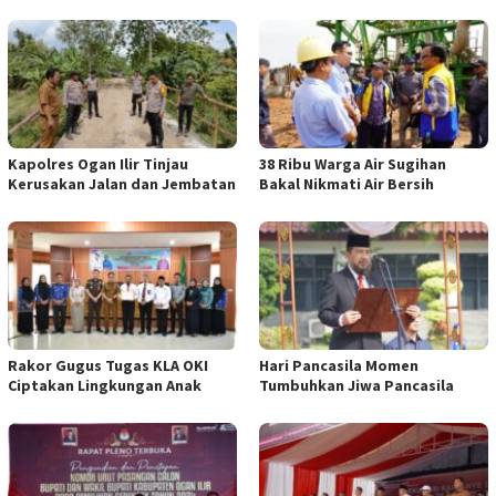
Kapolres Ogan Ilir Tinjau
38 Ribu Warga Air Sugihan
Kerusakan Jalan dan Jembatan
Bakal Nikmati Air Bersih
Rakor Gugus Tugas KLA OKI
Hari Pancasila Momen
Ciptakan Lingkungan Anak
Tumbuhkan Jiwa Pancasila