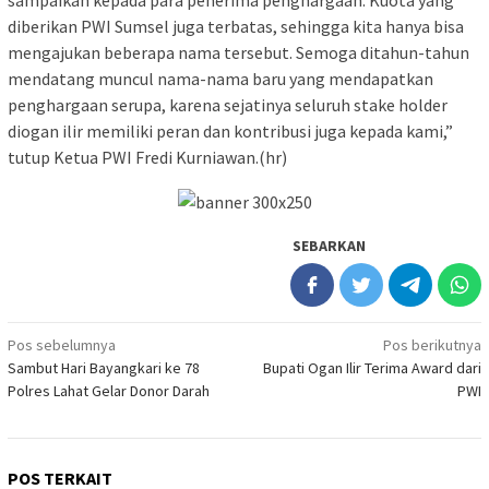
sampaikan kepada para penerima penghargaan. Kuota yang
diberikan PWI Sumsel juga terbatas, sehingga kita hanya bisa
mengajukan beberapa nama tersebut. Semoga ditahun-tahun
mendatang muncul nama-nama baru yang mendapatkan
penghargaan serupa, karena sejatinya seluruh stake holder
diogan ilir memiliki peran dan kontribusi juga kepada kami,”
tutup Ketua PWI Fredi Kurniawan.(hr)
SEBARKAN
Navigasi
Pos sebelumnya
Pos berikutnya
Sambut Hari Bayangkari ke 78
Bupati Ogan Ilir Terima Award dari
pos
Polres Lahat Gelar Donor Darah
PWI
POS TERKAIT