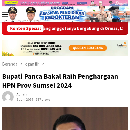
Loncat
ke
Menu
konten
Mobile
Larang Larang anggotanya bergabung di Ormas, LSM, Forum
Konten Spesial
Beranda
ogan ilir
Bupati Panca Bakal Raih Penghargaan
HPN Prov Sumsel 2024
Admin
8 Juni 2024
337 views