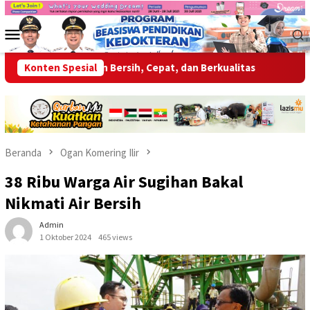
Loncat
ke
Menu
konten
Mobile
kan Layanan Bersih, Cepat, dan Berkualitas
Konten Spesial
Wabup OKU Aja
Beranda
Ogan Komering Ilir
38 Ribu Warga Air Sugihan Bakal
Nikmati Air Bersih
Admin
1 Oktober 2024
465 views