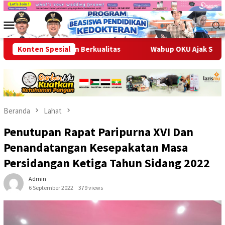
Loncat
ke
Menu
konten
Mobile
t, dan Berkualitas
Konten Spesial
Wabup OKU Ajak Seluruh OPD Bersiner
Beranda
Lahat
Penutupan Rapat Paripurna XVI Dan
Penandatangan Kesepakatan Masa
Persidangan Ketiga Tahun Sidang 2022
Admin
6 September 2022
379 views