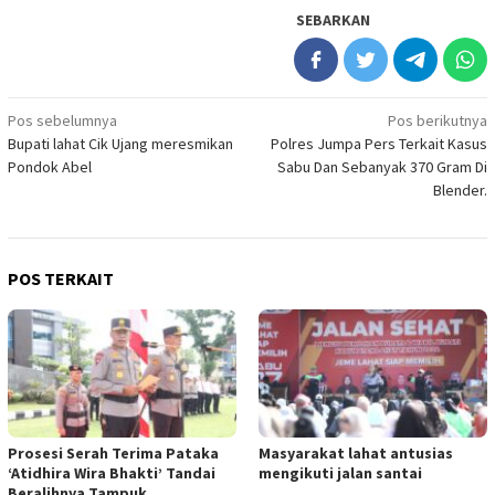
SEBARKAN
Navigasi
Pos sebelumnya
Pos berikutnya
Bupati lahat Cik Ujang meresmikan
Polres Jumpa Pers Terkait Kasus
pos
Pondok Abel
Sabu Dan Sebanyak 370 Gram Di
Blender.
POS TERKAIT
Prosesi Serah Terima Pataka
Masyarakat lahat antusias
‘Atidhira Wira Bhakti’ Tandai
mengikuti jalan santai
Beralihnya Tampuk