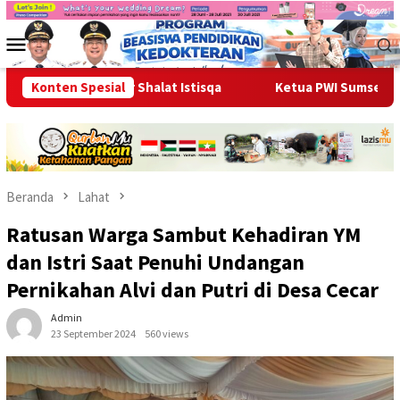
Loncat
ke
Menu
konten
Mobile
ga Gelar Shalat Istisqa
Konten Spesial
Ketua PWI Sumsel, Kurnaidi Lara
Beranda
Lahat
Ratusan Warga Sambut Kehadiran YM
dan Istri Saat Penuhi Undangan
Pernikahan Alvi dan Putri di Desa Cecar
Admin
23 September 2024
560 views