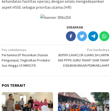
kehandalan fasilitas operasi, dengan selalu mengedepankan
aspek HSSE sebagai prioritas utama.(HR)
SEBARKAN
Navigasi
Pos sebelumnya
Pos berikutnya
Pertamina EP Resmikan Stasiun
BUPATI LAHAT,CIK UJANG.SH LANTIK
pos
Pengumpul, Tingkatkan Produksi
643 PPPK GURU TAHAP I DAN TAHAP
Gas Hingga 15 MMSCFD
II DILINGKUNGAN PEMKAB.LAHAT
POS TERKAIT