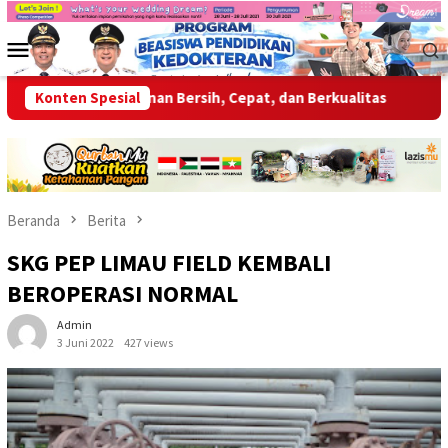
Loncat
ke
Menu
konten
Mobile
erikan Layanan Bersih, Cepat, dan Berkualitas
Konten Spesial
Wabup OKU 
Beranda
Berita
SKG PEP LIMAU FIELD KEMBALI
BEROPERASI NORMAL
Admin
3 Juni 2022
427 views