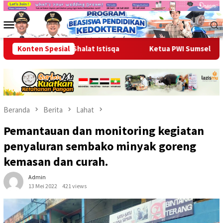
Loncat
ke
Menu
konten
Mobile
ga Gelar Shalat Istisqa
Konten Spesial
Ketua PWI Sumsel, Kurnaidi Lar
Beranda
Berita
Lahat
Pemantauan dan monitoring kegiatan
penyaluran sembako minyak goreng
kemasan dan curah.
Admin
13 Mei 2022
421 views