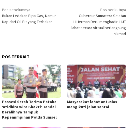
Navigasi
Pos sebelumnya
Pos berikutnya
Bukan Ledakan Pipa Gas, Namun
Gubernur Sumatera Selatan
pos
Uap dari Oil Pit yang Terbakar
H.Herman Deru menghadiri HUT
lahat secara virtual berlangsung
hikmad
POS TERKAIT
Prosesi Serah Terima Pataka
Masyarakat lahat antusias
‘Atidhira Wira Bhakti’ Tandai
mengikuti jalan santai
Beralihnya Tampuk
Kepemimpinan Polda Sumsel