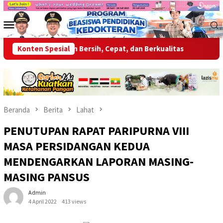
Loncat
ke
Menu
konten
Mobile
n Layanan Bersih, Cepat, dan Berkualitas
Konten Spesial
Wabup OKU Ajak
Beranda
Berita
Lahat
PENUTUPAN RAPAT PARIPURNA VIII
MASA PERSIDANGAN KEDUA
MENDENGARKAN LAPORAN MASING-
MASING PANSUS
Admin
4 April 2022
413 views