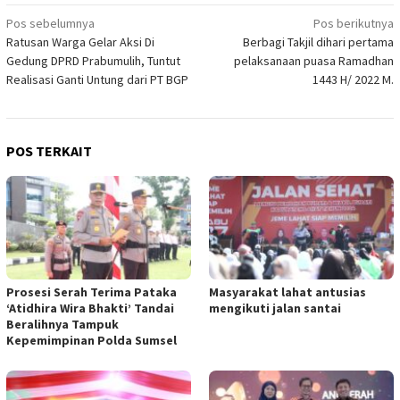
Navigasi
Pos sebelumnya
Pos berikutnya
Ratusan Warga Gelar Aksi Di
Berbagi Takjil dihari pertama
pos
Gedung DPRD Prabumulih, Tuntut
pelaksanaan puasa Ramadhan
Realisasi Ganti Untung dari PT BGP
1443 H/ 2022 M.
POS TERKAIT
Prosesi Serah Terima Pataka
Masyarakat lahat antusias
‘Atidhira Wira Bhakti’ Tandai
mengikuti jalan santai
Beralihnya Tampuk
Kepemimpinan Polda Sumsel