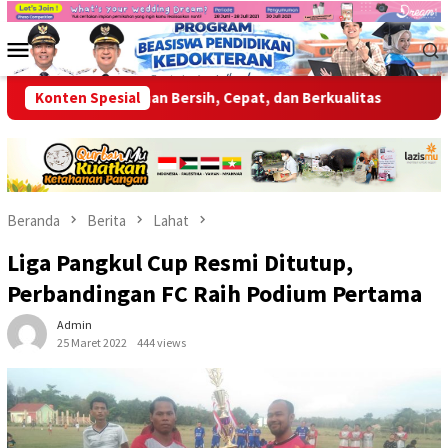
Loncat
ke
Menu
konten
Mobile
erikan Layanan Bersih, Cepat, dan Berkualitas
Konten Spesial
Wabup OKU 
Beranda
Berita
Lahat
Liga Pangkul Cup Resmi Ditutup,
Perbandingan FC Raih Podium Pertama
Admin
25 Maret 2022
444 views