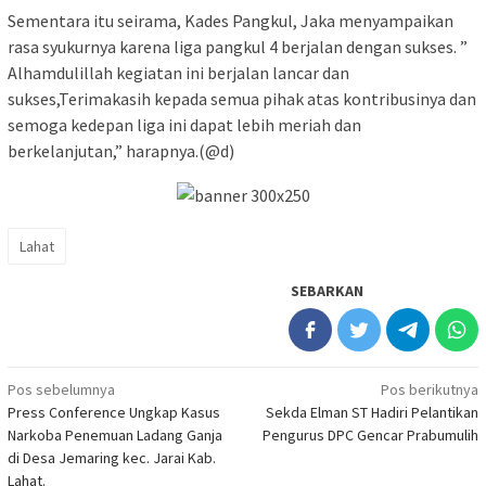
Sementara itu seirama, Kades Pangkul, Jaka menyampaikan
rasa syukurnya karena liga pangkul 4 berjalan dengan sukses. ”
Alhamdulillah kegiatan ini berjalan lancar dan
sukses,Terimakasih kepada semua pihak atas kontribusinya dan
semoga kedepan liga ini dapat lebih meriah dan
berkelanjutan,” harapnya.(@d)
Lahat
SEBARKAN
Navigasi
Pos sebelumnya
Pos berikutnya
Press Conference Ungkap Kasus
Sekda Elman ST Hadiri Pelantikan
pos
Narkoba Penemuan Ladang Ganja
Pengurus DPC Gencar Prabumulih
di Desa Jemaring kec. Jarai Kab.
Lahat.