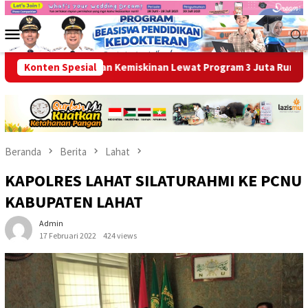
Loncat
ke
Menu
konten
Mobile
ergi Entaskan Kemiskinan Lewat Program 3 Juta Rumah
Konten Spesial
I
Beranda
Berita
Lahat
KAPOLRES LAHAT SILATURAHMI KE PCNU
KABUPATEN LAHAT
Admin
17 Februari 2022
424 views