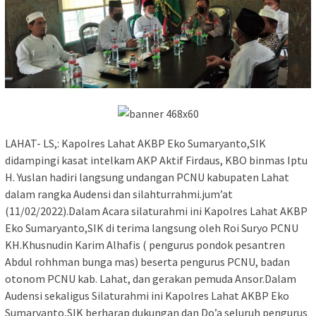
LAHAT- LS,: Kapolres Lahat AKBP Eko Sumaryanto,SIK
didampingi kasat intelkam AKP Aktif Firdaus, KBO binmas Iptu
H. Yuslan hadiri langsung undangan PCNU kabupaten Lahat
dalam rangka Audensi dan silahturrahmi.jum’at
(11/02/2022).Dalam Acara silaturahmi ini Kapolres Lahat AKBP
Eko Sumaryanto,SIK di terima langsung oleh Roi Suryo PCNU
KH.Khusnudin Karim Alhafis ( pengurus pondok pesantren
Abdul rohhman bunga mas) beserta pengurus PCNU, badan
otonom PCNU kab. Lahat, dan gerakan pemuda Ansor.Dalam
Audensi sekaligus Silaturahmi ini Kapolres Lahat AKBP Eko
Sumaryanto,SIK berharap dukungan dan Do’a seluruh pengurus