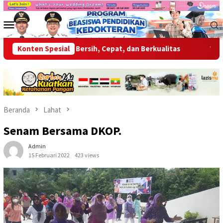
Loncat
ke
Menu
konten
Mobile
an Layanan Bersih, Cepat, dan Berkualitas
Konten Spesial
Wabup OKU Aja
Beranda
Lahat
Senam Bersama DKOP.
Admin
15 Februari 2022
423 views