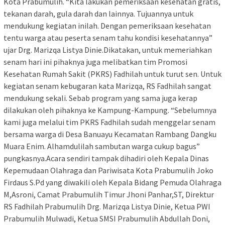
Kota Prabumulih. “Kita lakukan pemeriksaan kesehatan gratis,
tekanan darah, gula darah dan lainnya. Tujuannya untuk
mendukung kegiatan inilah. Dengan pemeriksaan kesehatan
tentu warga atau peserta senam tahu kondisi kesehatannya”
ujar Drg. Marizqa Listya Dinie.Dikatakan, untuk memeriahkan
senam hari ini pihaknya juga melibatkan tim Promosi
Kesehatan Rumah Sakit (PKRS) Fadhilah untuk turut sen. Untuk
kegiatan senam kebugaran kata Marizqa, RS Fadhilah sangat
mendukung sekali. Sebab program yang sama juga kerap
dilakukan oleh pihaknya ke Kampung-Kampung. “Sebelumnya
kami juga melalui tim PKRS Fadhilah sudah menggelar senam
bersama warga di Desa Banuayu Kecamatan Rambang Dangku
Muara Enim. Alhamdulilah sambutan warga cukup bagus”
pungkasnya.Acara sendiri tampak dihadiri oleh Kepala Dinas
Kepemudaan Olahraga dan Pariwisata Kota Prabumulih Joko
Firdaus S.Pd yang diwakili oleh Kepala Bidang Pemuda Olahraga
M,Asroni, Camat Prabumulih Timur Jhoni Panhar,ST, Direktur
RS Fadhilah Prabumulih Drg. Marizqa Listya Dinie, Ketua PWI
Prabumulih Mulwadi, Ketua SMSI Prabumulih Abdullah Doni,