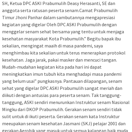
SH, Ketua DPC ASKI Prabumulih Deasy Herasanti, SE dan
anggota serta ratusan peserta senam.Camat Prabumulih
Timur Jhoni Panhar dalam sambutannya mengapresiasi
kegiatan yang digelar Oleh DPC ASKI Prabumulih dengan
menggelar senam sehat bersama yang tentu untuk menjaga
kesehatan masyarakat Kota Prabumulih.” Begitu bapak ibu
sekalian, mengingat maaih di masa pandemi, saya
menghimbau kita sekalian untuk terus menerapkan protokol
kesehatan. Jaga jarak, pakai masker dan mencuci tangan.
Mudah-mudahan kegiatan kita pada hari ini dapat
meningkatkan imun tubuh kita menghadapi masa pandemi
yang belum usai” pungkasnya. Pantauan dilapangan, senam
sehat yang digelar DPC ASKI Prabumulih sangat meriah dan
diikuti dengan antusias para peserta senam. Tak tanggung-
tanggung, ASKI sendiri menurunkan Instruktur senam Nasional
Mingku dari DKOP Prabumulih. Gerakan senam sendiri tidak
sulit untuk di ikuti peserta. Gerakan senam kata Instruktur
meeupakan senam kesehatan Jasmani (SKJ) pelajar 2001 dan
gerakan Aerobik yang masuk untuk semua kalangan baik muda