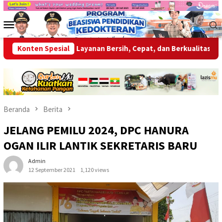
Loncat
ke
Menu
konten
Mobile
Siap Berikan Layanan Bersih, Cepat, dan Berkualitas
Konten Spesial
Wabup
Beranda
Berita
JELANG PEMILU 2024, DPC HANURA
OGAN ILIR LANTIK SEKRETARIS BARU
Admin
12 September 2021
1,120 views