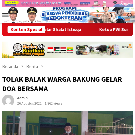
Loncat
ke
Menu
konten
Mobile
k Warga Gelar Shalat Istisqa
Konten Spesial
Ketua PWI Sumsel, Kurnaid
Beranda
Berita
TOLAK BALAK WARGA BAKUNG GELAR
DOA BERSAMA
Admin
26 Agustus 2021
1,862 views