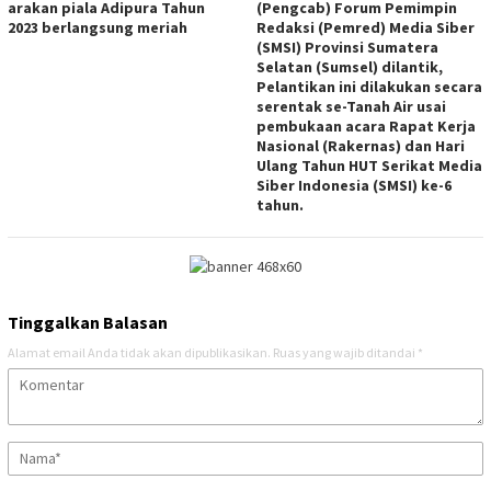
arakan piala Adipura Tahun
(Pengcab) Forum Pemimpin
2023 berlangsung meriah
Redaksi (Pemred) Media Siber
(SMSI) Provinsi Sumatera
Selatan (Sumsel) dilantik,
Pelantikan ini dilakukan secara
serentak se-Tanah Air usai
pembukaan acara Rapat Kerja
Nasional (Rakernas) dan Hari
Ulang Tahun HUT Serikat Media
Siber Indonesia (SMSI) ke-6
tahun.
Tinggalkan Balasan
Alamat email Anda tidak akan dipublikasikan.
Ruas yang wajib ditandai
*