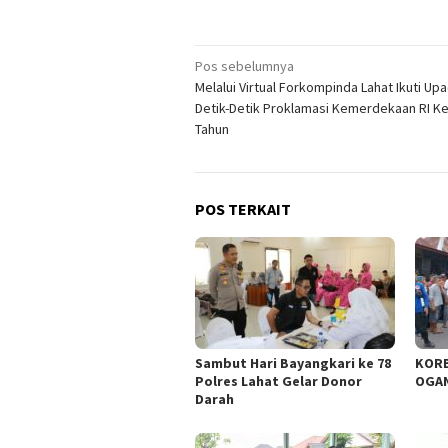
Navigasi
Pos sebelumnya
Melalui Virtual Forkompinda Lahat Ikuti Up
pos
Detik-Detik Proklamasi Kemerdekaan RI Ke
Tahun
POS TERKAIT
Sambut Hari Bayangkari ke 78
KORB
Polres Lahat Gelar Donor
OGAN
Darah