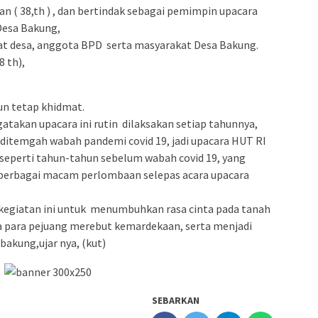
 ( 38,th ) , dan bertindak sebagai pemimpin upacara
Desa Bakung,
kat desa, anggota BPD serta masyarakat Desa Bakung.
8 th),
un tetap khidmat.
akan upacara ini rutin dilaksakan setiap tahunnya,
a ditemgah wabah pandemi covid 19, jadi upacara HUT RI
k seperti tahun-tahun sebelum wabah covid 19, yang
erbagai macam perlombaan selepas acara upacara
 kegiatan ini untuk menumbuhkan rasa cinta pada tanah
a para pejuang merebut kemardekaan, serta menjadi
bakung,ujar nya, (kut)
SEBARKAN