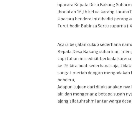
upacara Kepala Desa Bakung Suharman
jhonatan 16,th ketua karang taruna 
Upacara bendera ini dihadiri perang
Turut hadir Babinsa Sertu suparna ( 4
Acara berjalan cukup sederhana nam
Kepala Desa Bakung suharman mengat
tapi tahun ini sedikit berbeda karen
ke-76 kita buat sederhana saja, tida
sangat meriah dengan mengadakan b
bendera,
Adapun tujuan dari dilaksanakan nya
air, dan mengenang betapa susah ny
ajang silatuhrahmi antar warga desa 