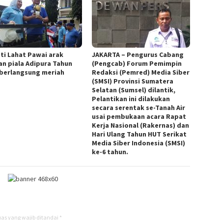
ti Lahat Pawai arak
JAKARTA – Pengurus Cabang
an piala Adipura Tahun
(Pengcab) Forum Pemimpin
 berlangsung meriah
Redaksi (Pemred) Media Siber
(SMSI) Provinsi Sumatera
Selatan (Sumsel) dilantik,
Pelantikan ini dilakukan
secara serentak se-Tanah Air
usai pembukaan acara Rapat
Kerja Nasional (Rakernas) dan
Hari Ulang Tahun HUT Serikat
Media Siber Indonesia (SMSI)
ke-6 tahun.
as yang wajib ditandai
*