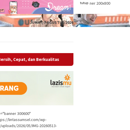
tutup
JUMAT, 7 AGUSTUS 2026
dan Berkualitas
Wabup OKU Ajak Seluruh OPD Bersinergi
le="banner 300600"
tps://lintassumsel.com/wp-
/uploads/2026/05/IMG-20260513-