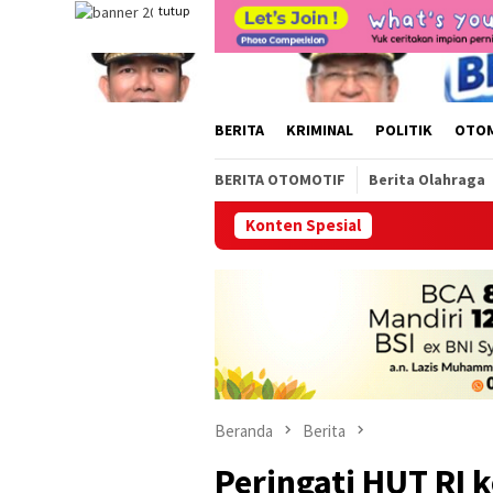
Loncat
tutup
ke
konten
BERITA
KRIMINAL
POLITIK
OTO
BERITA OTOMOTIF
Berita Olahraga
Konten Spesial
Kini Hadi
Beranda
Berita
Peringati HUT RI 