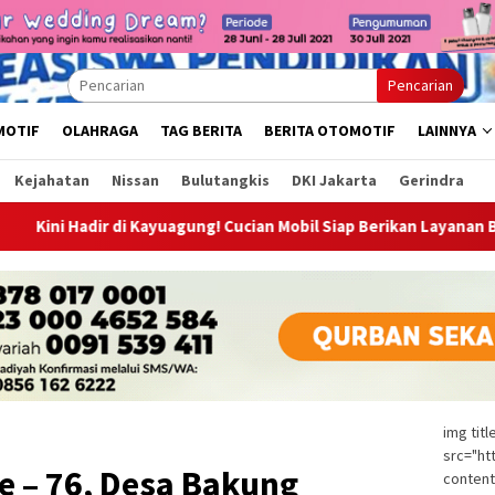
Pencarian
MOTIF
OLAHRAGA
TAG BERITA
BERITA OTOMOTIF
LAINNYA
Kejahatan
Nissan
Bulutangkis
DKI Jakarta
Gerindra
r di Kayuagung! Cucian Mobil Siap Berikan Layanan Bersih, Cepat, 
img tit
src="ht
ke – 76, Desa Bakung
content