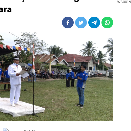
WA0019
ara