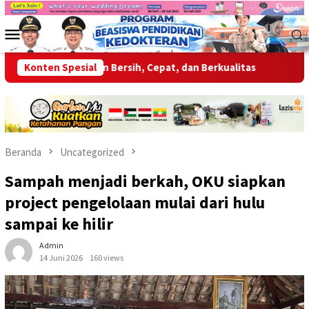
Loncat
ke
Menu
konten
Mobile
ayanan Bersih, Cepat, dan Berkualitas
Konten Spesial
Wabup OKU Ajak Se
Beranda
Uncategorized
Sampah menjadi berkah, OKU siapkan
project pengelolaan mulai dari hulu
sampai ke hilir
Admin
14 Juni 2026
160 views