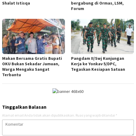
Shalat Istisqa
bergabung di Ormas, LSM,
Forum
Makan Bersama Gratis Bupati
Pangdam II/Swj Kunjungan
OKU Bukan Sekadar Jamuan,
Kerja ke Yonkav 5/DPC,
Warga Mengaku Sangat
Tegaskan Kesiapan Satuan
Terbantu
Tinggalkan Balasan
Alamat email Anda tidak akan dipublikasikan.
Ruas yang wajib ditandai
*