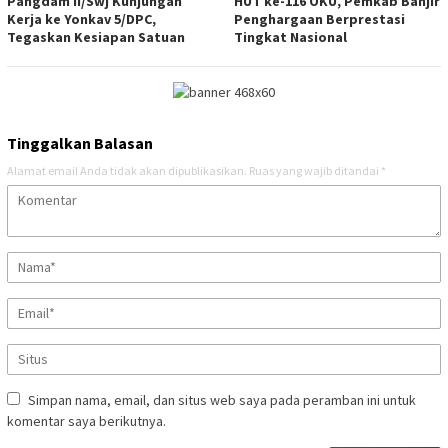
Pangdam II/Swj Kunjungan
HUT ke-116 OKU, Pemkab Banjir
Kerja ke Yonkav 5/DPC,
Penghargaan Berprestasi
Tegaskan Kesiapan Satuan
Tingkat Nasional
Tinggalkan Balasan
Alamat email Anda tidak akan dipublikasikan.
Ruas yang wajib ditandai
*
Simpan nama, email, dan situs web saya pada peramban ini untuk
komentar saya berikutnya.