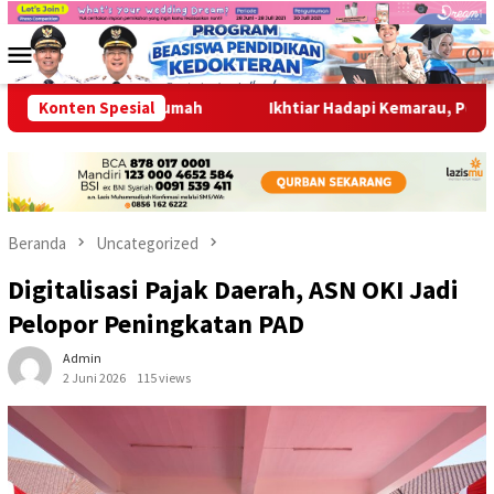
Loncat
ke
Menu
konten
Mobile
ram 3 Juta Rumah
Konten Spesial
Ikhtiar Hadapi Kemarau, Pemkab OKI Aja
Beranda
Uncategorized
Digitalisasi Pajak Daerah, ASN OKI Jadi
Pelopor Peningkatan PAD
Admin
2 Juni 2026
115 views