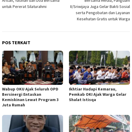
Arisan, Yasinan dan Doa Bersama
Bersama Media, Pangdam
untuk Pererat Silaturahmi
II/Sriwijaya Juga Gelar Bakti Sosial
serta Pengobatan dan Layanan
Kesehatan Gratis untuk Warga
POS TERKAIT
Wabup OKU Ajak Seluruh OPD
Ikhtiar Hadapi Kemarau,
Bersinergi Entaskan
Pemkab OKI Ajak Warga Gelar
Kemiskinan Lewat Program 3
Shalat Istisqa
Juta Rumah