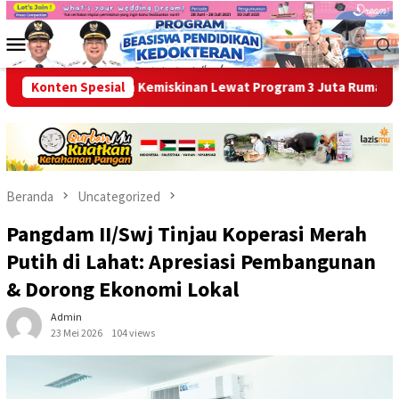
Loncat
ke
Menu
konten
Mobile
 Entaskan Kemiskinan Lewat Program 3 Juta Rumah
Konten Spesial
Ikhti
Beranda
Uncategorized
Pangdam II/Swj Tinjau Koperasi Merah
Putih di Lahat: Apresiasi Pembangunan
& Dorong Ekonomi Lokal
Admin
23 Mei 2026
104 views