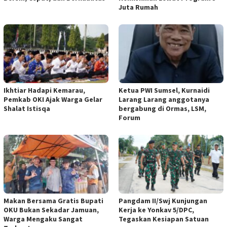
Juta Rumah
Ikhtiar Hadapi Kemarau,
Ketua PWI Sumsel, Kurnaidi
Pemkab OKI Ajak Warga Gelar
Larang Larang anggotanya
Shalat Istisqa
bergabung di Ormas, LSM,
Forum
Makan Bersama Gratis Bupati
Pangdam II/Swj Kunjungan
OKU Bukan Sekadar Jamuan,
Kerja ke Yonkav 5/DPC,
Warga Mengaku Sangat
Tegaskan Kesiapan Satuan