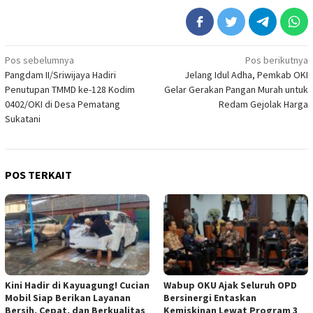
Navigasi
Pos sebelumnya
Pos berikutnya
Pangdam II/Sriwijaya Hadiri
Jelang Idul Adha, Pemkab OKI
pos
Penutupan TMMD ke-128 Kodim
Gelar Gerakan Pangan Murah untuk
0402/OKI di Desa Pematang
Redam Gejolak Harga
Sukatani
POS TERKAIT
Kini Hadir di Kayuagung! Cucian
Wabup OKU Ajak Seluruh OPD
Mobil Siap Berikan Layanan
Bersinergi Entaskan
Bersih, Cepat, dan Berkualitas
Kemiskinan Lewat Program 3