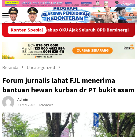
Loncat
ke
Menu
konten
Mobile
s
Konten Spesial
Wabup OKU Ajak Seluruh OPD Bersinergi Entaskan Kemi
Beranda
Uncategorized
Forum jurnalis lahat FJL menerima
bantuan hewan kurban dr PT bukit asam
Admin
21 Mei 2026
126 views