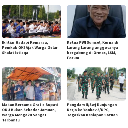
Ikhtiar Hadapi Kemarau,
Ketua PWI Sumsel, Kurnaidi
Pemkab OKI Ajak Warga Gelar
Larang Larang anggotanya
Shalat Istisqa
bergabung di Ormas, LSM,
Forum
Makan Bersama Gratis Bupati
Pangdam II/Swj Kunjungan
OKU Bukan Sekadar Jamuan,
Kerja ke Yonkav 5/DPC,
Warga Mengaku Sangat
Tegaskan Kesiapan Satuan
Terbantu