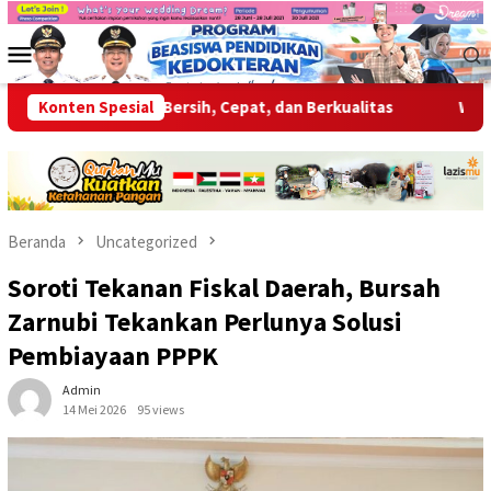
Loncat
ke
Menu
konten
Mobile
an Layanan Bersih, Cepat, dan Berkualitas
Konten Spesial
Wabup OKU Ajak
Beranda
Uncategorized
Soroti Tekanan Fiskal Daerah, Bursah
Zarnubi Tekankan Perlunya Solusi
Pembiayaan PPPK
Admin
14 Mei 2026
95 views