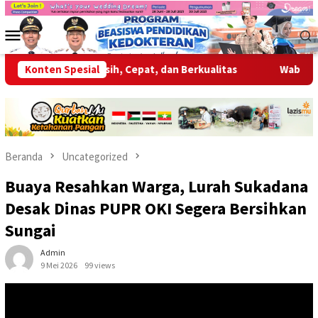
Loncat
ke
Menu
konten
Mobile
anan Bersih, Cepat, dan Berkualitas
Konten Spesial
Wabup OKU Ajak Selu
Beranda
Uncategorized
Buaya Resahkan Warga, Lurah Sukadana
Desak Dinas PUPR OKI Segera Bersihkan
Sungai
Admin
9 Mei 2026
99 views