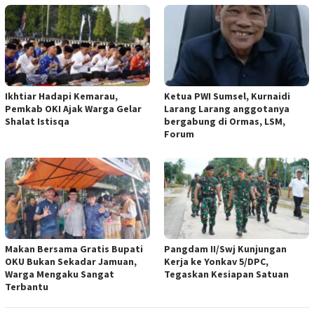
Ikhtiar Hadapi Kemarau,
Ketua PWI Sumsel, Kurnaidi
Pemkab OKI Ajak Warga Gelar
Larang Larang anggotanya
Shalat Istisqa
bergabung di Ormas, LSM,
Forum
Makan Bersama Gratis Bupati
Pangdam II/Swj Kunjungan
OKU Bukan Sekadar Jamuan,
Kerja ke Yonkav 5/DPC,
Warga Mengaku Sangat
Tegaskan Kesiapan Satuan
Terbantu