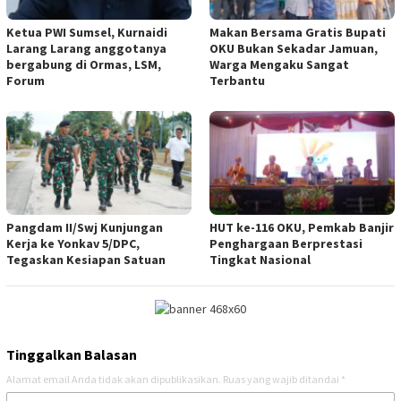
Ketua PWI Sumsel, Kurnaidi
Makan Bersama Gratis Bupati
Larang Larang anggotanya
OKU Bukan Sekadar Jamuan,
bergabung di Ormas, LSM,
Warga Mengaku Sangat
Forum
Terbantu
Pangdam II/Swj Kunjungan
HUT ke-116 OKU, Pemkab Banjir
Kerja ke Yonkav 5/DPC,
Penghargaan Berprestasi
Tegaskan Kesiapan Satuan
Tingkat Nasional
Tinggalkan Balasan
Alamat email Anda tidak akan dipublikasikan.
Ruas yang wajib ditandai
*