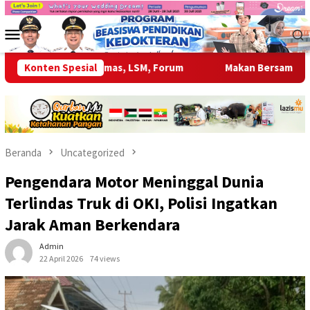
Loncat
ke
Menu
konten
Mobile
bung di Ormas, LSM, Forum
Konten Spesial
Makan Bersama Gratis Bupati
Beranda
Uncategorized
Pengendara Motor Meninggal Dunia
Terlindas Truk di OKI, Polisi Ingatkan
Jarak Aman Berkendara
Admin
22 April 2026
74 views