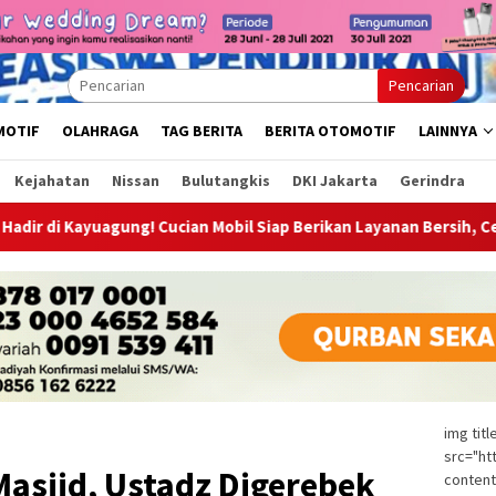
Pencarian
MOTIF
OLAHRAGA
TAG BERITA
BERITA OTOMOTIF
LAINNYA
Kejahatan
Nissan
Bulutangkis
DKI Jakarta
Gerindra
! Cucian Mobil Siap Berikan Layanan Bersih, Cepat, dan Berkualit
img tit
src="ht
Masjid, Ustadz Digerebek
content