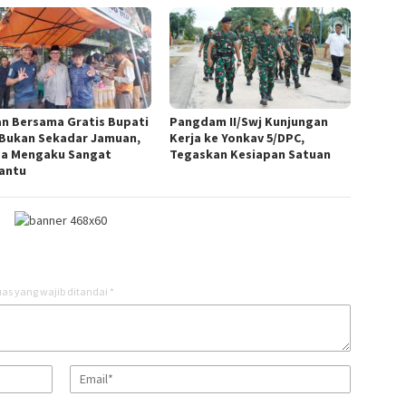
n Bersama Gratis Bupati
Pangdam II/Swj Kunjungan
Bukan Sekadar Jamuan,
Kerja ke Yonkav 5/DPC,
a Mengaku Sangat
Tegaskan Kesiapan Satuan
antu
as yang wajib ditandai
*