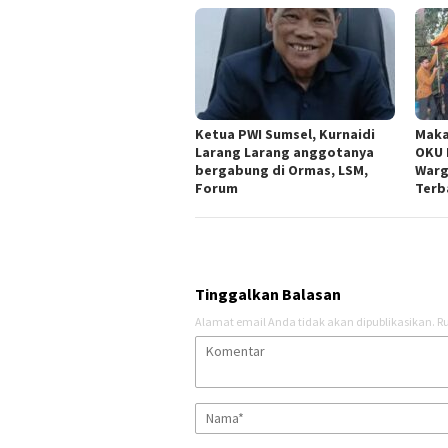
Ketua PWI Sumsel, Kurnaidi
Maka
Larang Larang anggotanya
OKU 
bergabung di Ormas, LSM,
Warg
Forum
Terb
Tinggalkan Balasan
Alamat email Anda tidak akan dipublikasikan.
Ru