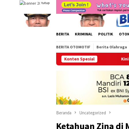
Loncat
tutup
ke
konten
BERITA
KRIMINAL
POLITIK
OTO
BERITA OTOMOTIF
Berita Olahraga
Konten Spesial
Kini Hadir di Kayuagung
Beranda
Uncategorized
Ketahuan Zina di 