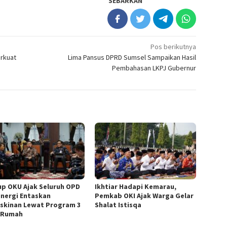
SEBARKAN
Pos berikutnya
rkuat
Lima Pansus DPRD Sumsel Sampaikan Hasil
Pembahasan LKPJ Gubernur
p OKU Ajak Seluruh OPD
Ikhtiar Hadapi Kemarau,
inergi Entaskan
Pemkab OKI Ajak Warga Gelar
skinan Lewat Program 3
Shalat Istisqa
 Rumah