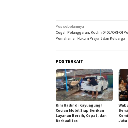
Navigasi
Pos sebelumnya
Cegah Pelanggaran, Kodim 0402/OKI-OI Pe
pos
Pemahaman Hukum Prajurit dan Keluarga
POS TERKAIT
Kini Hadir di Kayuagung!
Wabu
Cucian Mobil Siap Berikan
Bers
Layanan Bersih, Cepat, dan
Kemi
Berkualitas
Juta