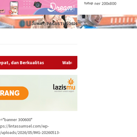
tutup
JUMAT, 7 AGUSTUS 2026
as
Wabup OKU Ajak Seluruh OPD Bersinergi Entaskan Kem
le="banner 300600"
tps://lintassumsel.com/wp-
/uploads/2026/05/IMG-20260513-