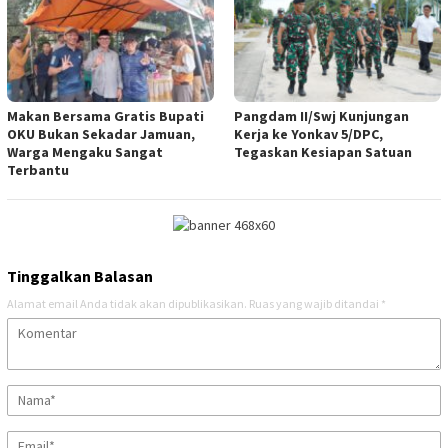
Makan Bersama Gratis Bupati
Pangdam II/Swj Kunjungan
OKU Bukan Sekadar Jamuan,
Kerja ke Yonkav 5/DPC,
Warga Mengaku Sangat
Tegaskan Kesiapan Satuan
Terbantu
Tinggalkan Balasan
Alamat email Anda tidak akan dipublikasikan.
Ruas yang wajib ditandai
*