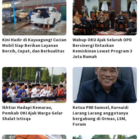
Kini Hadir di Kayuagung! Cucian
Wabup OKU Ajak Seluruh OPD
Mobil Siap Berikan Layanan
Bersinergi Entaskan
Bersih, Cepat, dan Berkualitas
Kemiskinan Lewat Program 3
Juta Rumah
Ikhtiar Hadapi Kemarau,
Ketua PWI Sumsel, Kurnaidi
Pemkab OKI Ajak Warga Gelar
Larang Larang anggotanya
Shalat Istisqa
bergabung di Ormas, LSM,
Forum