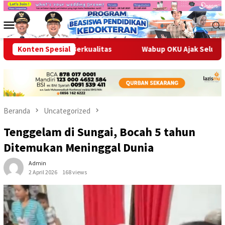
Loncat
ke
Menu
konten
Mobile
epat, dan Berkualitas
Konten Spesial
Wabup OKU Ajak Seluruh OPD Bersi
Beranda
Uncategorized
Tenggelam di Sungai, Bocah 5 tahun
Ditemukan Meninggal Dunia
Admin
2 April 2026
168 views