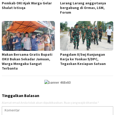
Pemkab OKI Ajak Warga Gelar
Larang Larang anggotanya
Shalat Istisqa
bergabung di Ormas, LSM,
Forum
Makan Bersama Gratis Bupati
Pangdam II/Swj Kunjungan
OKU Bukan Sekadar Jamuan,
Kerja ke Yonkav 5/DPC,
Warga Mengaku Sangat
Tegaskan Kesiapan Satuan
Terbantu
Tinggalkan Balasan
Alamat email Anda tidak akan dipublikasikan.
Ruas yang wajib ditandai
*