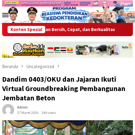
Loncat
ke
Menu
konten
Mobile
kan Layanan Bersih, Cepat, dan Berkualitas
Konten Spesial
Wabup OKU Aja
Beranda
Uncategorized
Dandim 0403/OKU dan Jajaran Ikuti
Virtual Groundbreaking Pembangunan
Jembatan Beton
Admin
27 Maret 2026
144 views