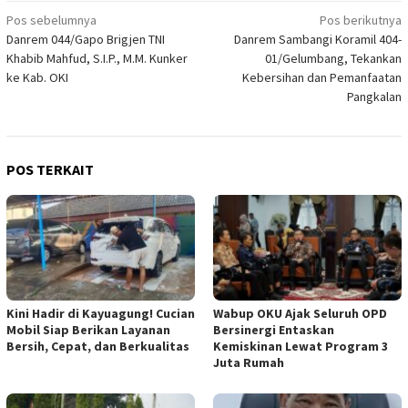
Navigasi
Pos sebelumnya
Pos berikutnya
Danrem 044/Gapo Brigjen TNI
Danrem Sambangi Koramil 404-
pos
Khabib Mahfud, S.I.P., M.M. Kunker
01/Gelumbang, Tekankan
ke Kab. OKI
Kebersihan dan Pemanfaatan
Pangkalan
POS TERKAIT
Kini Hadir di Kayuagung! Cucian
Wabup OKU Ajak Seluruh OPD
Mobil Siap Berikan Layanan
Bersinergi Entaskan
Bersih, Cepat, dan Berkualitas
Kemiskinan Lewat Program 3
Juta Rumah