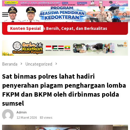
Loncat
ke
Menu
konten
Mobile
ikan Layanan Bersih, Cepat, dan Berkualitas
Konten Spesial
Wabup OKU Aj
Beranda
Uncategorized
Sat binmas polres lahat hadiri
penyerahan piagam penghargaan lomba
FKPM dan BKPM oleh dirbinmas polda
sumsel
Admin
12 Maret 2026
83 views