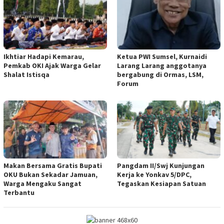
Ikhtiar Hadapi Kemarau,
Ketua PWI Sumsel, Kurnaidi
Pemkab OKI Ajak Warga Gelar
Larang Larang anggotanya
Shalat Istisqa
bergabung di Ormas, LSM,
Forum
Makan Bersama Gratis Bupati
Pangdam II/Swj Kunjungan
OKU Bukan Sekadar Jamuan,
Kerja ke Yonkav 5/DPC,
Warga Mengaku Sangat
Tegaskan Kesiapan Satuan
Terbantu