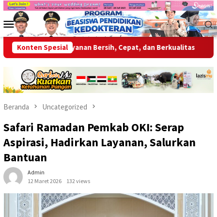
Loncat
ke
Menu
konten
Mobile
Berikan Layanan Bersih, Cepat, dan Berkualitas
Konten Spesial
Wabup OKU
Beranda
Uncategorized
Safari Ramadan Pemkab OKI: Serap
Aspirasi, Hadirkan Layanan, Salurkan
Bantuan
Admin
12 Maret 2026
132 views