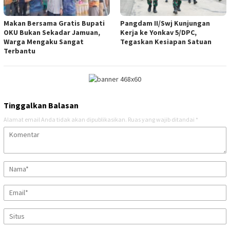
Makan Bersama Gratis Bupati
Pangdam II/Swj Kunjungan
OKU Bukan Sekadar Jamuan,
Kerja ke Yonkav 5/DPC,
Warga Mengaku Sangat
Tegaskan Kesiapan Satuan
Terbantu
Tinggalkan Balasan
Alamat email Anda tidak akan dipublikasikan.
Ruas yang wajib ditandai
*