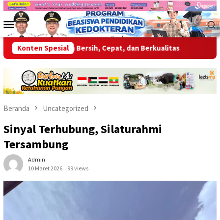
Loncat
ke
Menu
konten
Mobile
 Layanan Bersih, Cepat, dan Berkualitas
Konten Spesial
Wabup OKU Ajak S
Beranda
Uncategorized
Sinyal Terhubung, Silaturahmi
Tersambung
Admin
10 Maret 2026
99 views