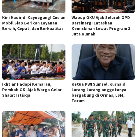
Kini Hadir di Kayuagung! Cucian
Wabup OKU Ajak Seluruh OPD
Mobil Siap Berikan Layanan
Bersinergi Entaskan
Bersih, Cepat, dan Berkualitas
Kemiskinan Lewat Program 3
Juta Rumah
Ikhtiar Hadapi Kemarau,
Ketua PWI Sumsel, Kurnaidi
Pemkab OKI Ajak Warga Gelar
Larang Larang anggotanya
Shalat Istisqa
bergabung di Ormas, LSM,
Forum