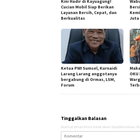
Kini Hadir di Kayuagung!
Wabu
Cucian Mobil Siap Berikan
Bers
Layanan Bersih, Cepat, dan
Kemi
Berkualitas
Juta
Ketua PWI Sumsel, Kurnaidi
Maka
Larang Larang anggotanya
OKU 
bergabung di Ormas, LSM,
Warg
Forum
Terb
Tinggalkan Balasan
Alamat email Anda tidak akan dipublikasikan.
Ru