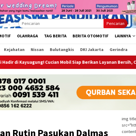
Pencarian
MOTIF
OLAHRAGA
TAG BERITA
BERITA OTOMOTIF
LAINNYA
Kejahatan
Nissan
Bulutangkis
DKI Jakarta
Gerindra
ng! Cucian Mobil Siap Berikan Layanan Bersih, Cepat, dan Berkuali
img tit
src="ht
han Rutin Pasukan Dalmas
content