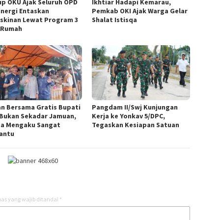
p OKU Ajak Seluruh OPD
Ikhtiar Hadapi Kemarau,
inergi Entaskan
Pemkab OKI Ajak Warga Gelar
skinan Lewat Program 3
Shalat Istisqa
 Rumah
n Bersama Gratis Bupati
Pangdam II/Swj Kunjungan
Bukan Sekadar Jamuan,
Kerja ke Yonkav 5/DPC,
a Mengaku Sangat
Tegaskan Kesiapan Satuan
antu
as yang wajib ditandai
*