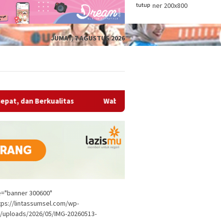
tutup
JUMAT, 7 AGUSTUS 2026
tas
Wabup OKU Ajak Seluruh OPD Bersinergi Entaskan K
le="banner 300600"
tps://lintassumsel.com/wp-
/uploads/2026/05/IMG-20260513-