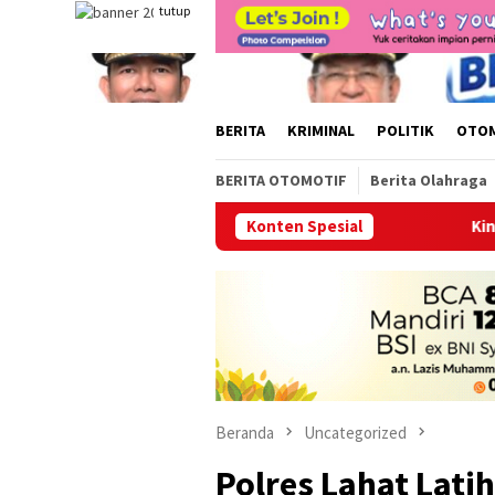
Loncat
tutup
ke
konten
BERITA
KRIMINAL
POLITIK
OTO
BERITA OTOMOTIF
Berita Olahraga
Konten Spesial
Kini Hadir di Kayuagu
Beranda
Uncategorized
Polres Lahat Lati