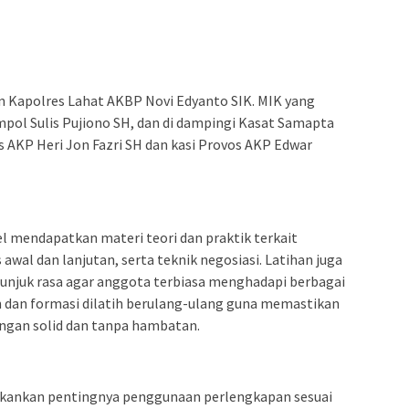
pin Kapolres Lahat AKBP Novi Edyanto SIK. MIK yang
mpol Sulis Pujiono SH, dan di dampingi Kasat Samapta
 AKP Heri Jon Fazri SH dan kasi Provos AKP Edwar
l mendapatkan materi teori dan praktik terkait
wal dan lanjutan, serta teknik negosiasi. Latihan juga
unjuk rasa agar anggota terbiasa menghadapi berbagai
n dan formasi dilatih berulang-ulang guna memastikan
engan solid dan tanpa hambatan.
menekankan pentingnya penggunaan perlengkapan sesuai