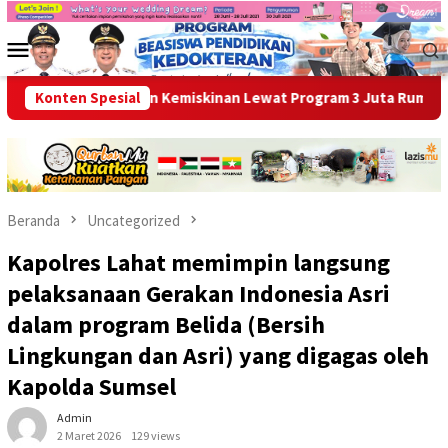
Loncat
ke
Menu
konten
Mobile
 Entaskan Kemiskinan Lewat Program 3 Juta Rumah
Konten Spesial
Ikhti
Beranda
Uncategorized
Kapolres Lahat memimpin langsung
pelaksanaan Gerakan Indonesia Asri
dalam program Belida (Bersih
Lingkungan dan Asri) yang digagas oleh
Kapolda Sumsel
Admin
2 Maret 2026
129 views