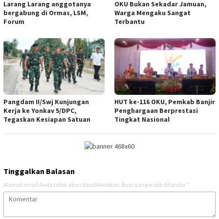
Larang Larang anggotanya
OKU Bukan Sekadar Jamuan,
bergabung di Ormas, LSM,
Warga Mengaku Sangat
Forum
Terbantu
Pangdam II/Swj Kunjungan
HUT ke-116 OKU, Pemkab Banjir
Kerja ke Yonkav 5/DPC,
Penghargaan Berprestasi
Tegaskan Kesiapan Satuan
Tingkat Nasional
Tinggalkan Balasan
Alamat email Anda tidak akan dipublikasikan.
Ruas yang wajib ditandai
*