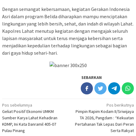
Dengan semangat kebersamaan, kegiatan Gerakan Indonesia
Asri dalam program Belida diharapkan mampu menciptakan
lingkungan yang lebih bersih, sehat, dan indah di wilayah Lahat.
Kapolres Lahat menutup kegiatan dengan mengajak seluruh
lapisan masyarakat untuk terus menjaga kebersihan serta
menjadikan kepedulian terhadap lingkungan sebagai bagian
dari gaya hidup sehari-hari.
SEBARKAN
Navigasi
Pos sebelumnya
Pos berikutnya
Geliat Positif Ekonomi UMKM
Pimpin Rapim Kodam II/Sriwijaya
pos
Sumber Karya Lahat Kehadiran
TA 2026, Pangdam : “Kekuatan
KDMP, Ini Kata Danramil 405-07
Pertahanan Tak Lepas Dari Peran
Pulau Pinang
Serta Rakyat