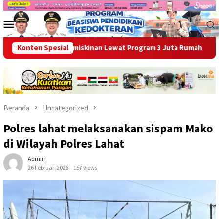
Loncat
ke
Menu
konten
Mobile
ntaskan Kemiskinan Lewat Program 3 Juta Rumah
Konten Spesial
Ikhtiar
Beranda
Uncategorized
Polres lahat melaksanakan sispam Mako
di Wilayah Polres Lahat
Admin
26 Februari 2026
157 views