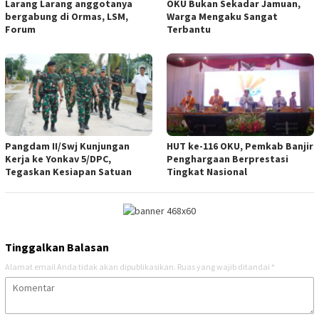
Larang Larang anggotanya
OKU Bukan Sekadar Jamuan,
bergabung di Ormas, LSM,
Warga Mengaku Sangat
Forum
Terbantu
Pangdam II/Swj Kunjungan
HUT ke-116 OKU, Pemkab Banjir
Kerja ke Yonkav 5/DPC,
Penghargaan Berprestasi
Tegaskan Kesiapan Satuan
Tingkat Nasional
Tinggalkan Balasan
Alamat email Anda tidak akan dipublikasikan.
Ruas yang wajib ditandai
*