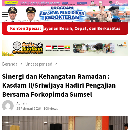
Loncat
ke
Menu
konten
Mobile
p Berikan Layanan Bersih, Cepat, dan Berkualitas
Konten Spesial
Wabup O
Beranda
Uncategorized
Sinergi dan Kehangatan Ramadan :
Kasdam II/Sriwijaya Hadiri Pengajian
Bersama Forkopimda Sumsel
Admin
25 Februari 2026
108 views