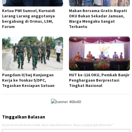
Ketua PWI Sumsel, Kurnaidi
Makan Bersama Gratis Bupati
Larang Larang anggotanya
OKU Bukan Sekadar Jamuan,
bergabung di Ormas, LSM,
Warga Mengaku Sangat
Forum
Terbantu
Pangdam II/Swj Kunjungan
HUT ke-116 OKU, Pemkab Banjir
Kerja ke Yonkav 5/DPC,
Penghargaan Berprestasi
Tegaskan Kesiapan Satuan
Tingkat Nasional
Tinggalkan Balasan
Alamat email Anda tidak akan dipublikasikan.
Ruas yang wajib ditandai
*