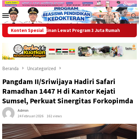
Loncat
ke
Menu
konten
Mobile
kan Kemiskinan Lewat Program 3 Juta Rumah
Konten Spesial
Ikhtiar Hada
Beranda
Uncategorized
Pangdam II/Sriwijaya Hadiri Safari
Ramadhan 1447 H di Kantor Kejati
Sumsel, Perkuat Sinergitas Forkopimda
Admin
24 Februari 2026
161 views