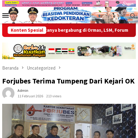
Loncat
ke
Menu
konten
Mobile
ang anggotanya bergabung di Ormas, LSM, Forum
Konten Spesial
Makan B
Beranda
Uncategorized
Forjubes Terima Tumpeng Dari Kejari OK
Admin
11 Februari 2026
213 views