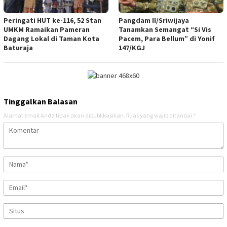
Peringati HUT ke-116, 52 Stan
Pangdam II/Sriwijaya
UMKM Ramaikan Pameran
Tanamkan Semangat “Si Vis
Dagang Lokal di Taman Kota
Pacem, Para Bellum” di Yonif
Baturaja
147/KGJ
Tinggalkan Balasan
Alamat email Anda tidak akan dipublikasikan.
Ruas yang wajib ditandai
*