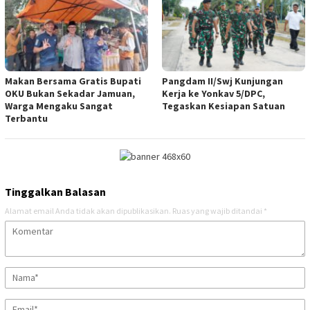
Makan Bersama Gratis Bupati
Pangdam II/Swj Kunjungan
OKU Bukan Sekadar Jamuan,
Kerja ke Yonkav 5/DPC,
Warga Mengaku Sangat
Tegaskan Kesiapan Satuan
Terbantu
Tinggalkan Balasan
Alamat email Anda tidak akan dipublikasikan.
Ruas yang wajib ditandai
*