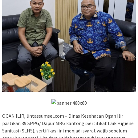
OGAN ILIR, lintassumsel.com – Dinas Kesehatan Ogan Ilir
pastikan 39 SPPG/ Dapur MBG kantongi Sertifikat Laik Higiene
Sanitasi (SLHS), sertifikasi ini menjadi syarat wajib sebelum
dapur beroperasi, jika dapur tidak memenuhi syarat namun