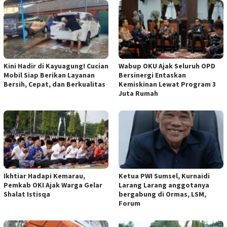
Kini Hadir di Kayuagung! Cucian
Wabup OKU Ajak Seluruh OPD
Mobil Siap Berikan Layanan
Bersinergi Entaskan
Bersih, Cepat, dan Berkualitas
Kemiskinan Lewat Program 3
Juta Rumah
Ikhtiar Hadapi Kemarau,
Ketua PWI Sumsel, Kurnaidi
Pemkab OKI Ajak Warga Gelar
Larang Larang anggotanya
Shalat Istisqa
bergabung di Ormas, LSM,
Forum