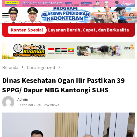
Loncat
ke
Menu
konten
Mobile
Siap Berikan Layanan Bersih, Cepat, dan Berkualitas
Konten Spesial
Wabu
Beranda
Uncategorized
Dinas Kesehatan Ogan Ilir Pastikan 39
SPPG/ Dapur MBG Kantongi SLHS
Admin
8 Februari 2026
257 views