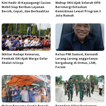
Kini Hadir di Kayuagung! Cucian
Wabup OKU Ajak Seluruh OPD
Mobil Siap Berikan Layanan
Bersinergi Entaskan
Bersih, Cepat, dan Berkualitas
Kemiskinan Lewat Program 3
Juta Rumah
Ikhtiar Hadapi Kemarau,
Ketua PWI Sumsel, Kurnaidi
Pemkab OKI Ajak Warga Gelar
Larang Larang anggotanya
Shalat Istisqa
bergabung di Ormas, LSM,
Forum
Makan Bersama Gratis Bupati
Pangdam II/Swj Kunjungan