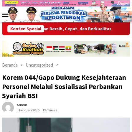
Loncat
ke
Menu
konten
Mobile
an Layanan Bersih, Cepat, dan Berkualitas
Konten Spesial
Wabup OKU Aja
Beranda
Uncategorized
Korem 044/Gapo Dukung Kesejahteraan
Personel Melalui Sosialisasi Perbankan
Syariah BSI
Admin
3 Februari 2026
197 views