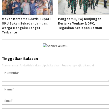
Makan Bersama Gratis Bupati
Pangdam II/Swj Kunjungan
OKU Bukan Sekadar Jamuan,
Kerja ke Yonkav 5/DPC,
Warga Mengaku Sangat
Tegaskan Kesiapan Satuan
Terbantu
Tinggalkan Balasan
Alamat email Anda tidak akan dipublikasikan.
Ruas yang wajib ditandai
*