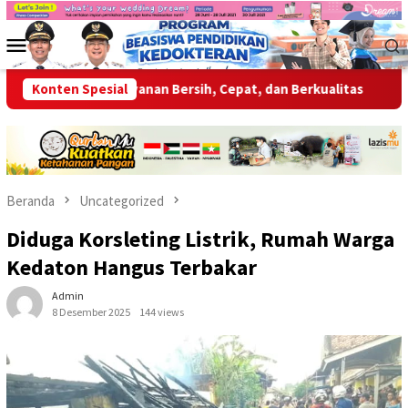
Loncat
ke
Menu
konten
Mobile
 Berikan Layanan Bersih, Cepat, dan Berkualitas
Konten Spesial
Wabup OK
Beranda
Uncategorized
Diduga Korsleting Listrik, Rumah Warga
Kedaton Hangus Terbakar
Admin
8 Desember 2025
144 views