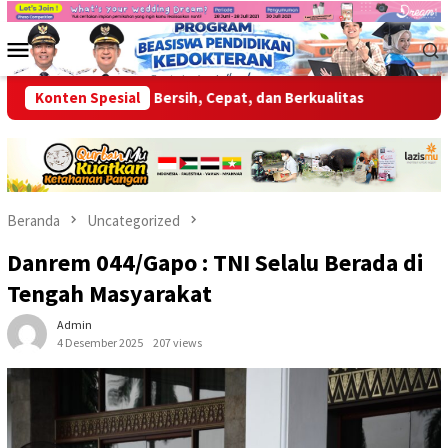
Loncat
ke
Menu
konten
Mobile
 Layanan Bersih, Cepat, dan Berkualitas
Konten Spesial
Wabup OKU Ajak 
Beranda
Uncategorized
Danrem 044/Gapo : TNI Selalu Berada di
Tengah Masyarakat
Admin
4 Desember 2025
207 views