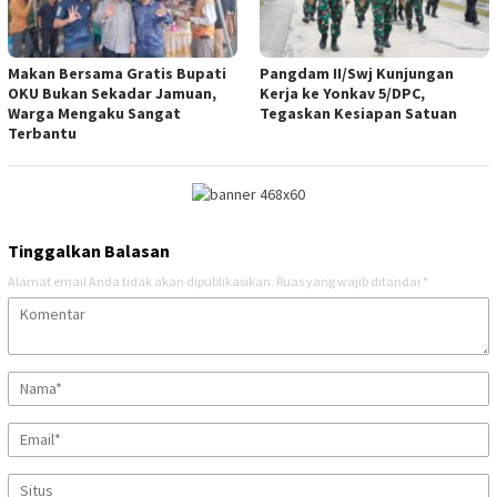
Makan Bersama Gratis Bupati
Pangdam II/Swj Kunjungan
OKU Bukan Sekadar Jamuan,
Kerja ke Yonkav 5/DPC,
Warga Mengaku Sangat
Tegaskan Kesiapan Satuan
Terbantu
Tinggalkan Balasan
Alamat email Anda tidak akan dipublikasikan.
Ruas yang wajib ditandai
*