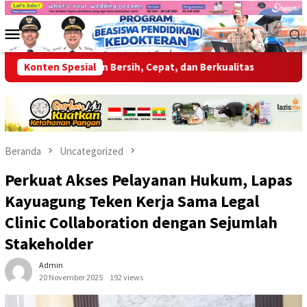
Loncat
ke
Menu
konten
Mobile
 Layanan Bersih, Cepat, dan Berkualitas
Konten Spesial
Wabup OKU Ajak 
Beranda
Uncategorized
Perkuat Akses Pelayanan Hukum, Lapas
Kayuagung Teken Kerja Sama Legal
Clinic Collaboration dengan Sejumlah
Stakeholder
Admin
20 November 2025
192 views