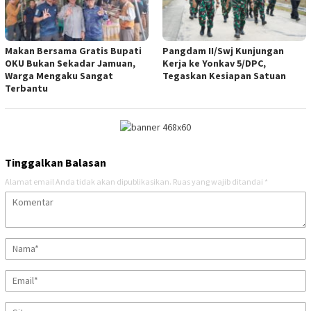
Makan Bersama Gratis Bupati
Pangdam II/Swj Kunjungan
OKU Bukan Sekadar Jamuan,
Kerja ke Yonkav 5/DPC,
Warga Mengaku Sangat
Tegaskan Kesiapan Satuan
Terbantu
Tinggalkan Balasan
Alamat email Anda tidak akan dipublikasikan.
Ruas yang wajib ditandai
*