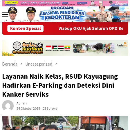
Loncat
ke
Menu
konten
Mobile
rkualitas
Konten Spesial
Wabup OKU Ajak Seluruh OPD Bersinergi Entas
Beranda
Uncategorized
Layanan Naik Kelas, RSUD Kayuagung
Hadirkan E-Parking dan Deteksi Dini
Kanker Serviks
Admin
24 Oktober 2025
238 views