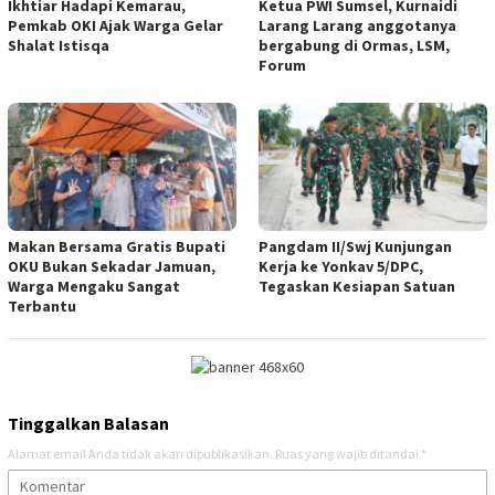
Ikhtiar Hadapi Kemarau,
Ketua PWI Sumsel, Kurnaidi
Pemkab OKI Ajak Warga Gelar
Larang Larang anggotanya
Shalat Istisqa
bergabung di Ormas, LSM,
Forum
Makan Bersama Gratis Bupati
Pangdam II/Swj Kunjungan
OKU Bukan Sekadar Jamuan,
Kerja ke Yonkav 5/DPC,
Warga Mengaku Sangat
Tegaskan Kesiapan Satuan
Terbantu
Tinggalkan Balasan
Alamat email Anda tidak akan dipublikasikan.
Ruas yang wajib ditandai
*