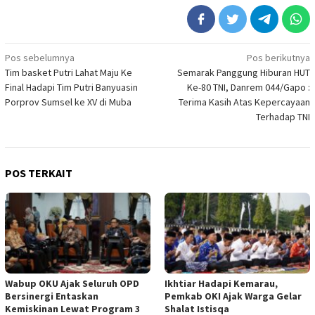
Navigasi
Pos sebelumnya
Pos berikutnya
Tim basket Putri Lahat Maju Ke
Semarak Panggung Hiburan HUT
pos
Final Hadapi Tim Putri Banyuasin
Ke-80 TNI, Danrem 044/Gapo :
Porprov Sumsel ke XV di Muba
Terima Kasih Atas Kepercayaan
Terhadap TNI
POS TERKAIT
Wabup OKU Ajak Seluruh OPD
Ikhtiar Hadapi Kemarau,
Bersinergi Entaskan
Pemkab OKI Ajak Warga Gelar
Kemiskinan Lewat Program 3
Shalat Istisqa