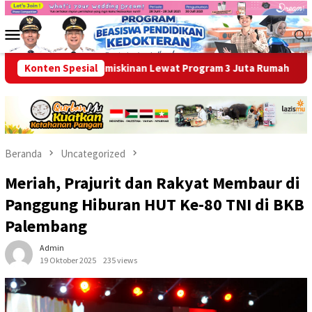
Loncat
ke
Menu
konten
Mobile
askan Kemiskinan Lewat Program 3 Juta Rumah
Konten Spesial
Ikhtiar H
Beranda
Uncategorized
Meriah, Prajurit dan Rakyat Membaur di
Panggung Hiburan HUT Ke-80 TNI di BKB
Palembang
Admin
19 Oktober 2025
235 views