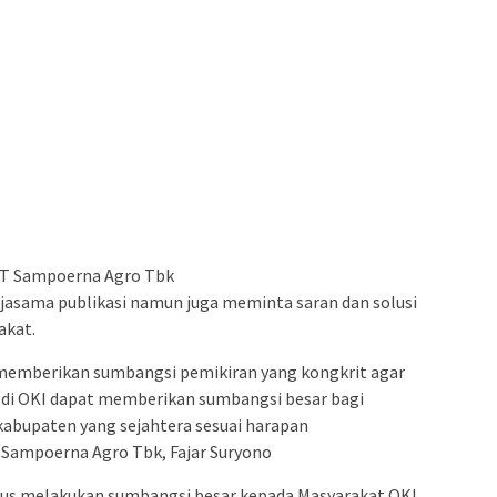
 PT Sampoerna Agro Tbk
asama publikasi namun juga meminta saran dan solusi
akat.
 memberikan sumbangsi pemikiran yang kongkrit agar
di OKI dapat memberikan sumbangsi besar bagi
abupaten yang sejahtera sesuai harapan
Sampoerna Agro Tbk, Fajar Suryono
rus melakukan sumbangsi besar kepada Masyarakat OKI