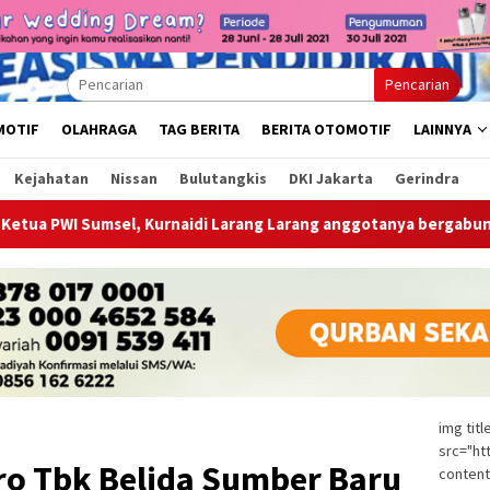
Pencarian
MOTIF
OLAHRAGA
TAG BERITA
BERITA OTOMOTIF
LAINNYA
Kejahatan
Nissan
Bulutangkis
DKI Jakarta
Gerindra
 Kurnaidi Larang Larang anggotanya bergabung di Ormas, LSM, F
img tit
src="ht
o Tbk Belida Sumber Baru
content