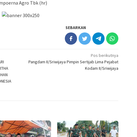
ampoerna Agro Tbk (hr)
SEBARKAN
Pos berikutnya
RI
Pangdam II/Sriwijaya Pimpin Sertijab Lima Pejabat
RTHA
Kodam II/Sriwijaya
IHAN
ONESIA