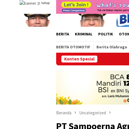
Loncat
tutup
ke
konten
BERITA
KRIMINAL
POLITIK
OTO
BERITA OTOMOTIF
Berita Olahraga
Konten Spesial
Ketua PWI Sumsel,
Beranda
Uncategorized
PT Sampoerna Agr