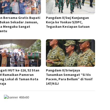
n Bersama Gratis Bupati
Pangdam II/Swj Kunjungan
Bukan Sekadar Jamuan,
Kerja ke Yonkav 5/DPC,
a Mengaku Sangat
Tegaskan Kesiapan Satuan
antu
ngati HUT ke-116, 52 Stan
Pangdam II/Sriwijaya
 Ramaikan Pameran
Tanamkan Semangat “Si Vis
ng Lokal di Taman Kota
Pacem, Para Bellum” di Yonif
raja
147/KGJ