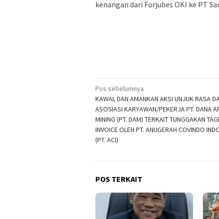
kenangan dari Forjubes OKI ke PT S
Navigasi
Pos sebelumnya
KAWAL DAN AMANKAN AKSI UNJUK RASA DA
pos
ASOSIASI KARYAWAN/PEKERJA PT. DANA A
MINING (PT. DAM) TERKAIT TUNGGAKAN TAG
INVOICE OLEH PT. ANUGERAH COVINDO IND
(PT. ACI)
POS TERKAIT