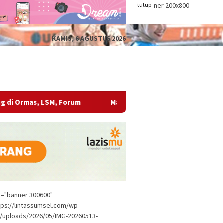
tutup
KAMIS, 6 AGUSTUS 2026
orum
Makan Bersama Gratis Bupati OKU Bukan Sekadar 
le="banner 300600"
tps://lintassumsel.com/wp-
/uploads/2026/05/IMG-20260513-