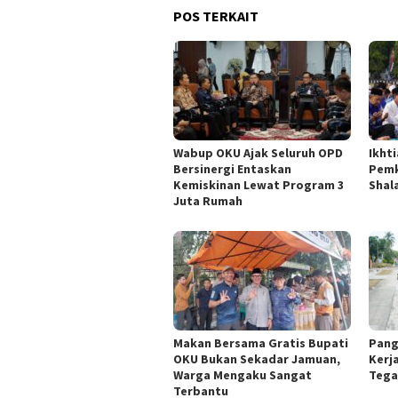
POS TERKAIT
Wabup OKU Ajak Seluruh OPD
Ikht
Bersinergi Entaskan
Pemk
Kemiskinan Lewat Program 3
Shala
Juta Rumah
Makan Bersama Gratis Bupati
Pang
OKU Bukan Sekadar Jamuan,
Kerj
Warga Mengaku Sangat
Tega
Terbantu