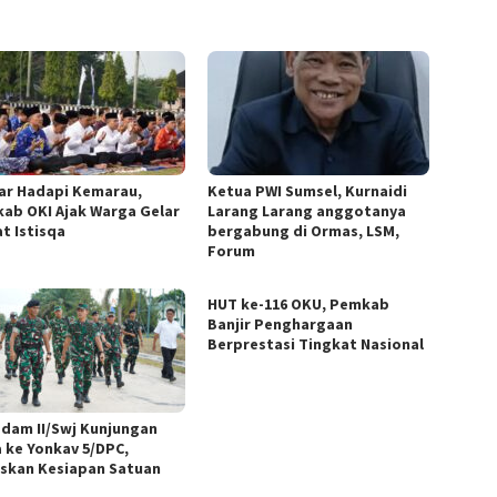
iar Hadapi Kemarau,
Ketua PWI Sumsel, Kurnaidi
ab OKI Ajak Warga Gelar
Larang Larang anggotanya
t Istisqa
bergabung di Ormas, LSM,
Forum
HUT ke-116 OKU, Pemkab
Banjir Penghargaan
Berprestasi Tingkat Nasional
dam II/Swj Kunjungan
a ke Yonkav 5/DPC,
skan Kesiapan Satuan