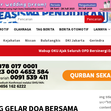
Pencarian
MOTIF
OLAHRAGA
TAG BERITA
BERITA OTOMOTIF
LAINNYA
Kejahatan
Nissan
Bulutangkis
DKI Jakarta
Gerindra
abup OKU Ajak Seluruh OPD Bersinergi Entaskan Kemiskinan Lew
img tit
src="ht
G GELAR DOA BERSAMA
content