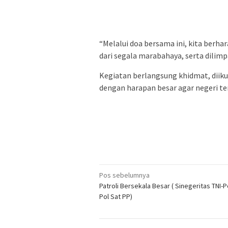
“Melalui doa bersama ini, kita berha
dari segala marabahaya, serta dilim
Kegiatan berlangsung khidmat, diikut
dengan harapan besar agar negeri te
Navigasi
Pos sebelumnya
Patroli Bersekala Besar ( Sinegeritas TNI-P
pos
Pol Sat PP)