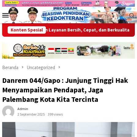
Loncat
ke
Menu
konten
Mobile
ap Berikan Layanan Bersih, Cepat, dan Berkualitas
Konten Spesial
Wabup 
Beranda
Uncategorized
Danrem 044/Gapo : Junjung Tinggi Hak
Menyampaikan Pendapat, Jaga
Palembang Kota Kita Tercinta
Admin
2 September 2025
399 views