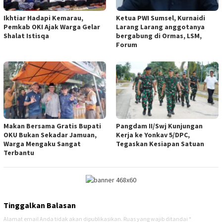
Ikhtiar Hadapi Kemarau,
Ketua PWI Sumsel, Kurnaidi
Pemkab OKI Ajak Warga Gelar
Larang Larang anggotanya
Shalat Istisqa
bergabung di Ormas, LSM,
Forum
Makan Bersama Gratis Bupati
Pangdam II/Swj Kunjungan
OKU Bukan Sekadar Jamuan,
Kerja ke Yonkav 5/DPC,
Warga Mengaku Sangat
Tegaskan Kesiapan Satuan
Terbantu
Tinggalkan Balasan
Alamat email Anda tidak akan dipublikasikan.
Ruas yang wajib ditandai
*