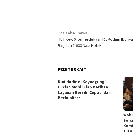
Navigasi
Pos sebelumnya
HUT Ke-80 Kemerdekaan RI, Kodam II/Sriwi
pos
Bagikan 1.600 Nasi Kotak
POS TERKAIT
Kini Hadir di Kayuagung!
Cucian Mobil Siap Berikan
Layanan Bersih, Cepat, dan
Berkualitas
Wabu
Bers
Kemi
Juta