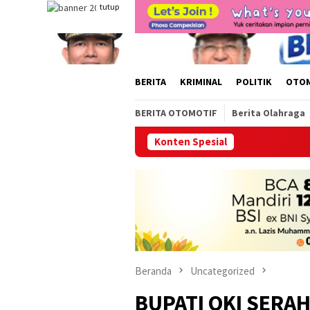
Loncat
tutup
ke
konten
BERITA
KRIMINAL
POLITIK
OTO
BERITA OTOMOTIF
Berita Olahraga
Konten Spesial
Kini Hadir di Kayua
Beranda
Uncategorized
BUPATI OKI SERA