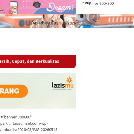
tutup
SABTU, 8 AGUSTUS 2026
alitas
Wabup OKU Ajak Seluruh OPD Bersinergi Entaskan
le="banner 300600"
tps://lintassumsel.com/wp-
/uploads/2026/05/IMG-20260513-