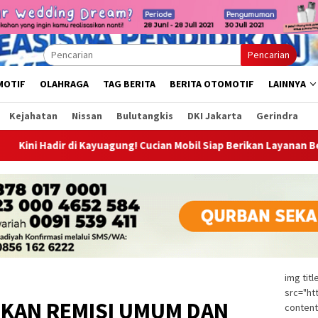
Pencarian
MOTIF
OLAHRAGA
TAG BERITA
BERITA OTOMOTIF
LAINNYA
Kejahatan
Nissan
Bulutangkis
DKI Jakarta
Gerindra
gung! Cucian Mobil Siap Berikan Layanan Bersih, Cepat, dan Berku
img tit
src="ht
HKAN REMISI UMUM DAN
content