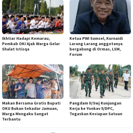
Ikhtiar Hadapi Kemarau,
Ketua PWI Sumsel, Kurnaidi
Pemkab OKI Ajak Warga Gelar
Larang Larang anggotanya
Shalat Istisqa
bergabung di Ormas, LSM,
Forum
Makan Bersama Gratis Bupati
Pangdam II/Swj Kunjungan
OKU Bukan Sekadar Jamuan,
Kerja ke Yonkav 5/DPC,
Warga Mengaku Sangat
Tegaskan Kesiapan Satuan
Terbantu