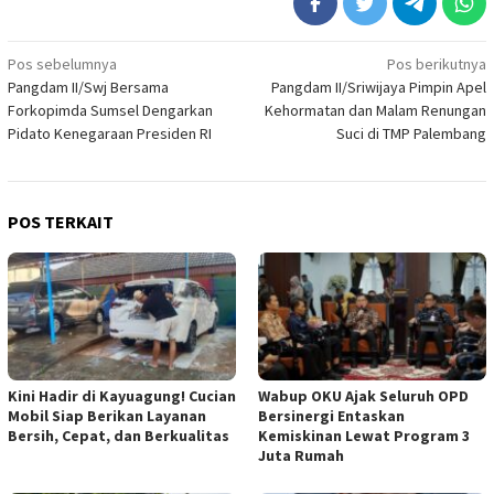
Navigasi
Pos sebelumnya
Pos berikutnya
Pangdam II/Swj Bersama
Pangdam II/Sriwijaya Pimpin Apel
pos
Forkopimda Sumsel Dengarkan
Kehormatan dan Malam Renungan
Pidato Kenegaraan Presiden RI
Suci di TMP Palembang
POS TERKAIT
Kini Hadir di Kayuagung! Cucian
Wabup OKU Ajak Seluruh OPD
Mobil Siap Berikan Layanan
Bersinergi Entaskan
Bersih, Cepat, dan Berkualitas
Kemiskinan Lewat Program 3
Juta Rumah