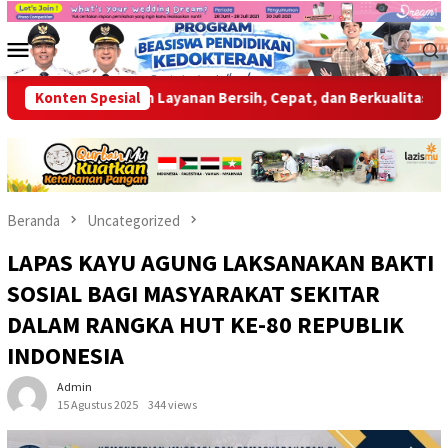
Loncat
ke
Menu
konten
Mobile
Siap Berikan Layanan Bersih, Cepat, dan Berkualitas
Konten Spesial
Wabup
Beranda
Uncategorized
LAPAS KAYU AGUNG LAKSANAKAN BAKTI
SOSIAL BAGI MASYARAKAT SEKITAR
DALAM RANGKA HUT KE-80 REPUBLIK
INDONESIA
Admin
15 Agustus 2025
344 views