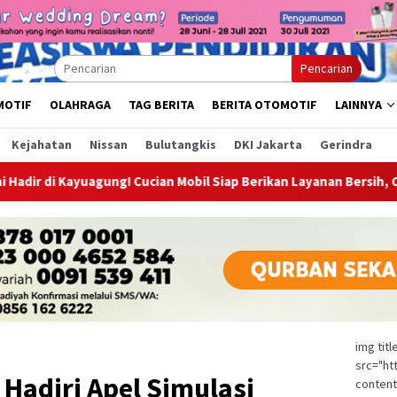
Pencarian
MOTIF
OLAHRAGA
TAG BERITA
BERITA OTOMOTIF
LAINNYA
Kejahatan
Nissan
Bulutangkis
DKI Jakarta
Gerindra
Cucian Mobil Siap Berikan Layanan Bersih, Cepat, dan Berkualitas
img tit
src="ht
Hadiri Apel Simulasi
content