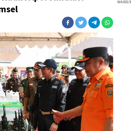
WA0019
umsel