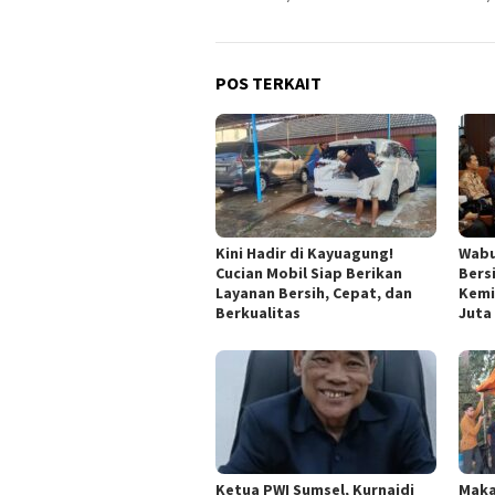
POS TERKAIT
Kini Hadir di Kayuagung!
Wabu
Cucian Mobil Siap Berikan
Bers
Layanan Bersih, Cepat, dan
Kemi
Berkualitas
Juta
Ketua PWI Sumsel, Kurnaidi
Maka