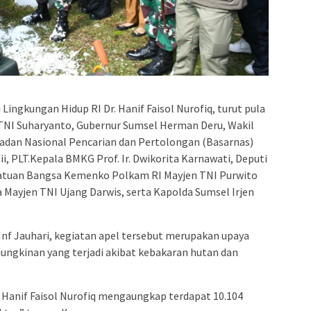
Lingkungan Hidup RI Dr. Hanif Faisol Nurofiq, turut pula
 TNI Suharyanto, Gubernur Sumsel Herman Deru, Wakil
Badan Nasional Pencarian dan Pertolongan (Basarnas)
 PLT.Kepala BMKG Prof. Ir. Dwikorita Karnawati, Deputi
atuan Bangsa Kemenko Polkam RI Mayjen TNI Purwito
 Mayjen TNI Ujang Darwis, serta Kapolda Sumsel Irjen
f Jauhari, kegiatan apel tersebut merupakan upaya
ngkinan yang terjadi akibat kebakaran hutan dan
 Hanif Faisol Nurofiq mengaungkap terdapat 10.104