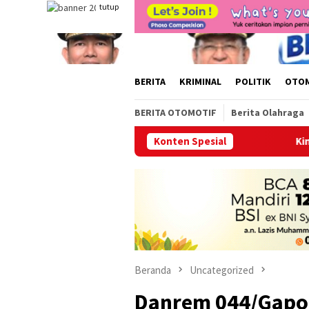
Loncat
tutup
ke
konten
BERITA
KRIMINAL
POLITIK
OTO
BERITA OTOMOTIF
Berita Olahraga
Konten Spesial
Kini Hadir di Kayuagung! 
Beranda
Uncategorized
Danrem 044/Gapo 