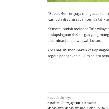
“Bapak Menteri juga mengucapkan t
Karhutla di Sumsel dan semua titik a
Kemarau sudah melanda 70% wilayah 
kesiapsiagaan dari satgas yang mungk
didominasi diluar wilayah hutan.
Apel hari ini merupakan kesiapsiaga
segala penegakan hukum dalam pena
Navigasi
Pos sebelumnya
Kasdam II/Sriwijaya Buka Diksarlin
pos
Mahasiswa/Mahasiswi Baru Polsri TA 2025