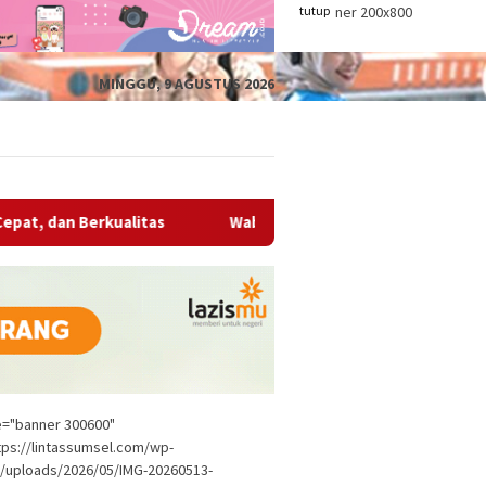
tutup
MINGGU, 9 AGUSTUS 2026
Wabup OKU Ajak Seluruh OPD Bersinergi Entaskan Kemis
le="banner 300600"
tps://lintassumsel.com/wp-
/uploads/2026/05/IMG-20260513-