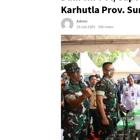
Karhutla Prov. S
Admin
29 Juli 2025
343 views